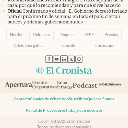
casa: por qué lo recomiendan y para qué sirve hacerlo
Oficial
Confirmado y oficial | El Gobierno decretó feriado
para el próximo fin de semana en todo el país: cierran
bancos y oficinas gubernamentales
Netflix
Celulares
Empleo
SEPE
Precios
Crisis Energetica
Subsidio
Horóscopo
abre en nueva pestaña
abre en nueva pestaña
abre en nueva pestaña
abre en nueva pestaña
abre en nueva pestaña
Contacto
Canales de WhatsApp
Suscribite
Quiénes Somos
Portal de Proveedores
Trabajá con nosotros
Copyright 2025 cronista.com
Todos los derechos reservados