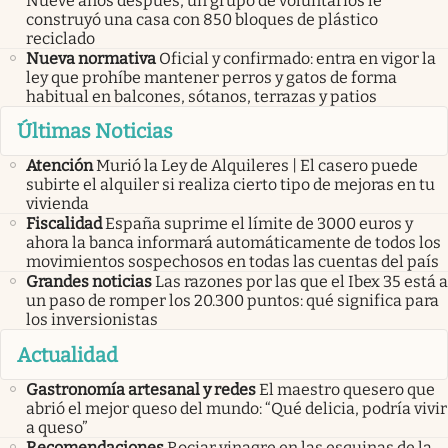
Nueve años después, un grupo de voluntarios le
construyó una casa con 850 bloques de plástico
reciclado
Nueva normativa
Oficial y confirmado: entra en vigor la
ley que prohíbe mantener perros y gatos de forma
habitual en balcones, sótanos, terrazas y patios
Últimas Noticias
Atención
Murió la Ley de Alquileres | El casero puede
subirte el alquiler si realiza cierto tipo de mejoras en tu
vivienda
Fiscalidad
España suprime el límite de 3000 euros y
ahora la banca informará automáticamente de todos los
movimientos sospechosos en todas las cuentas del país
Grandes noticias
Las razones por las que el Ibex 35 está a
un paso de romper los 20.300 puntos: qué significa para
los inversionistas
Actualidad
Gastronomía artesanal y redes
El maestro quesero que
abrió el mejor queso del mundo: “Qué delicia, podría vivir
a queso”
Recomendaciones
Rociar vinagre en las esquinas de la