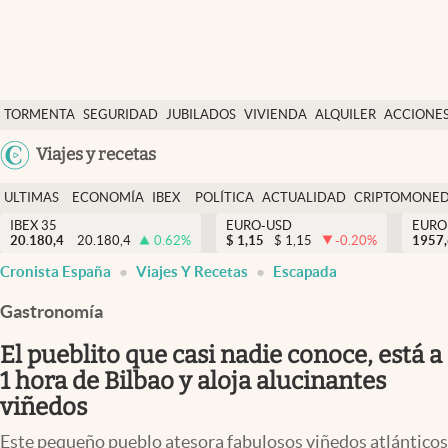
Últimas Noticias
TORMENTA
SEGURIDAD
JUBILADOS
VIVIENDA
ALQUILER
ACCIONE
Economía y finanzas
SOCIAL
Argentina
Viajes y recetas
Política
España
Actualidad
ULTIMAS
ECONOMÍA
IBEX
POLÍTICA
ACTUALIDAD
CRIPTOMONE
México
NOTICIAS
Y
Y
IBEX 35
EURO-USD
EURO
Criptomonedas
20.180,4
20.180,4
0.62
%
$
1,15
$
1,15
-0.20
%
USA
1957
FINANZAS
EURO
Cronista España
Viajes Y Recetas
Escapada
Colombia
España
Uruguay
Gastronomía
El pueblito que casi nadie conoce, está a
1 hora de Bilbao y aloja alucinantes
viñedos
Este pequeño pueblo atesora fabulosos viñedos atlánticos