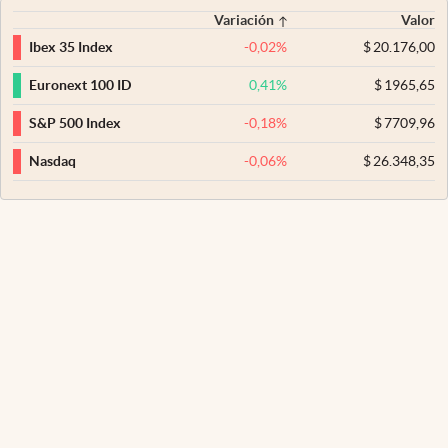
Variación
Valor
-0,02
%
$
20.176,00
Ibex 35 Index
0,41
%
$
1965,65
Euronext 100 ID
-0,18
%
$
7709,96
S&P 500 Index
-0,06
%
$
26.348,35
Nasdaq