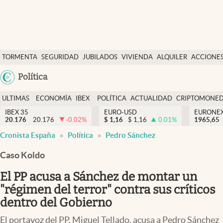
Últimas Noticias
TORMENTA
SEGURIDAD
JUBILADOS
VIVIENDA
ALQUILER
ACCIONE
Economía y finanzas
SOCIAL
Argentina
Política
Política
España
Actualidad
ULTIMAS
ECONOMÍA
IBEX
POLÍTICA
ACTUALIDAD
CRIPTOMONE
México
NOTICIAS
Y
Y
IBEX 35
EURO-USD
EURONE
Criptomonedas
20.176
20.176
-0.02
%
$
1,16
$
1,16
0.01
%
USA
1965,65
FINANZAS
EURO
abre en nueva pestaña
abre en nueva pestaña
Cronista España
Política
Pedro Sánchez
Colombia
España
Uruguay
Caso Koldo
El PP acusa a Sánchez de montar un
"régimen del terror" contra sus críticos
dentro del Gobierno
El portavoz del PP, Miguel Tellado, acusa a Pedro Sánchez