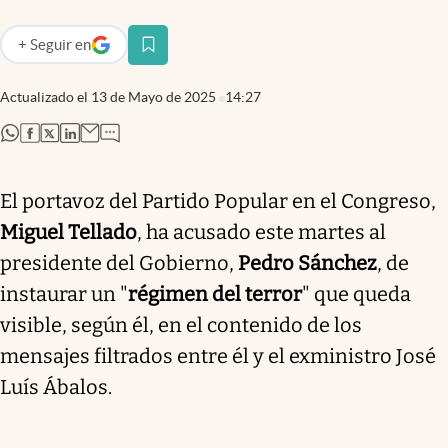
+
Seguir
en
abre en nueva pestaña
Actualizado el
13 de Mayo de 2025
14:27
abre en nueva pestaña
abre en nueva pestaña
abre en nueva pestaña
abre en nueva pestaña
El portavoz del Partido Popular en el Congreso,
Miguel Tellado
, ha acusado este martes al
presidente del Gobierno,
Pedro Sánchez
, de
instaurar un "
régimen del terror
" que queda
visible, según él, en el contenido de los
mensajes filtrados entre él y el exministro José
Luís Ábalos.