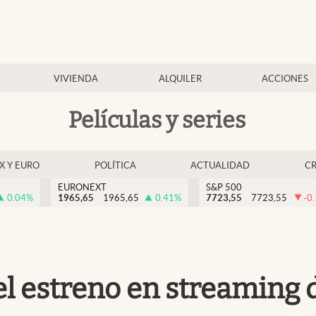
VIVIENDA
ALQUILER
ACCIONES
Películas y series
EX Y EURO
POLÍTICA
ACTUALIDAD
C
EURONEXT
S&P 500
0.04
%
1965,65
1965,65
0.41
%
7723,55
7723,55
-0
 el estreno en streaming