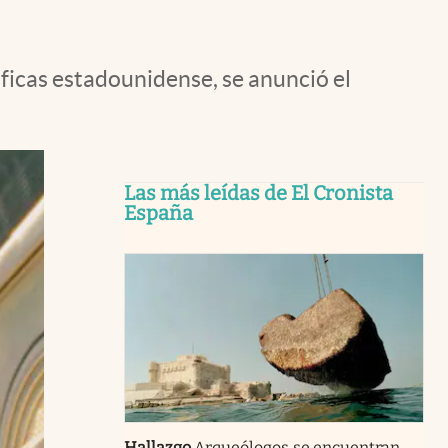
ficas estadounidense, se anunció el
Las más leídas de El Cronista
España
Hallazgo
Arqueólogos se encuentran