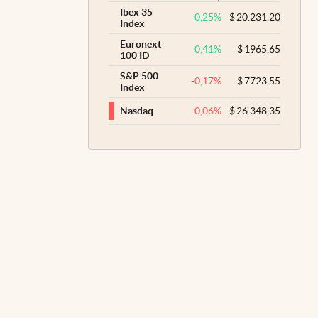
Ibex 35
0,25
%
$
20.231,20
Index
Euronext
0,41
%
$
1965,65
100 ID
S&P 500
-0,17
%
$
7723,55
Index
-0,06
%
$
26.348,35
Nasdaq