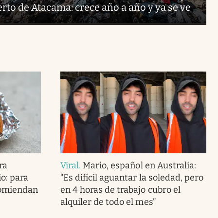
rto de Atacama: crece año a año y ya se ve
ra
Viral
.
Mario, español en Australia:
o: para
“Es difícil aguantar la soledad, pero
ecomiendan
en 4 horas de trabajo cubro el
alquiler de todo el mes”