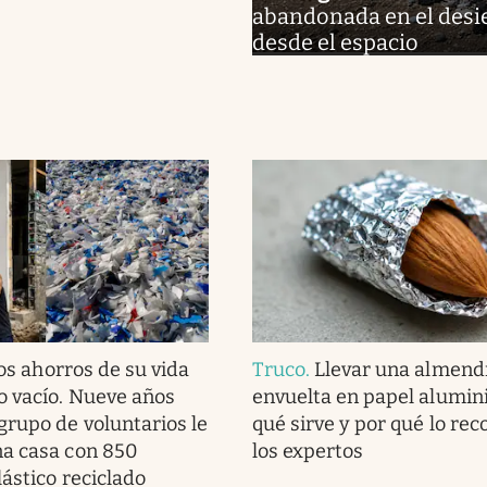
abandonada en el desie
desde el espacio
os ahorros de su vida
Truco
.
Llevar una almend
o vacío. Nueve años
envuelta en papel alumini
grupo de voluntarios le
qué sirve y por qué lo r
na casa con 850
los expertos
lástico reciclado