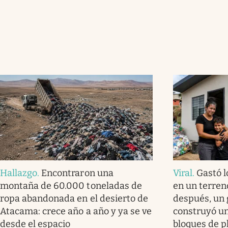
Hallazgo
.
Encontraron una
Viral
.
Gastó l
montaña de 60.000 toneladas de
en un terren
ropa abandonada en el desierto de
después, un 
Atacama: crece año a año y ya se ve
construyó u
desde el espacio
bloques de p