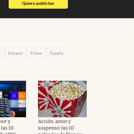
abre en nueva pestaña
Quiero publicitar
s
Estreno
Filmin
España
mor y
Acción, amor y
las 10
suspenso: las 10