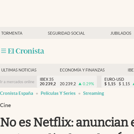
Últimas Noticias
TORMENTA
SEGURIDAD SOCIAL
JUBILADOS
Economía y finanzas
Política
Actualidad
Criptomonedas
ULTIMAS NOTICIAS
ECONOMÍA Y FINANZAS
IB
IBEX 35
EURO-USD
Ir a mercados online
20.239,2
20.239,2
0.29
%
$
1,15
$
1,15
Cronista España
Películas Y Series
Streaming
Cine
No es Netflix: anuncian