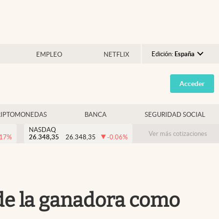
Edición:
España
EMPLEO
NETFLIX
Argentina
Acceder
España
México
RIPTOMONEDAS
BANCA
SEGURIDAD SOCIAL
USA
NASDAQ
Colombia
Ver más cotizaciones
.17
%
26.348,35
26.348,35
-0.06
%
Uruguay
 de la ganadora como