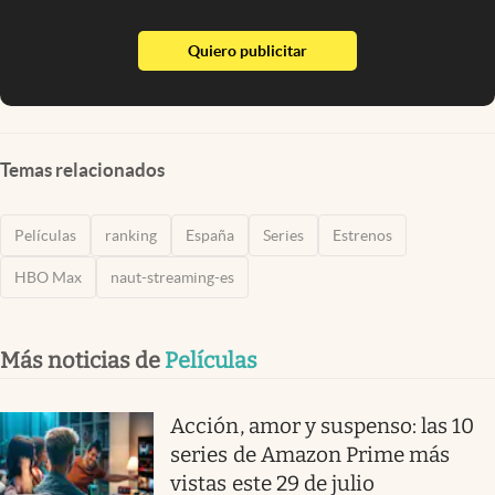
abre en nueva pestaña
Quiero publicitar
Temas relacionados
Películas
ranking
España
Series
Estrenos
HBO Max
naut-streaming-es
Más noticias de
Películas
Acción, amor y suspenso: las 10
series de Amazon Prime más
vistas este 29 de julio