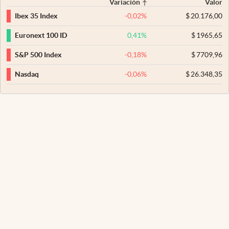
Variación
Valor
-0,02
%
$
20.176,00
Ibex 35 Index
0,41
%
$
1965,65
Euronext 100 ID
-0,18
%
$
7709,96
S&P 500 Index
-0,06
%
$
26.348,35
Nasdaq