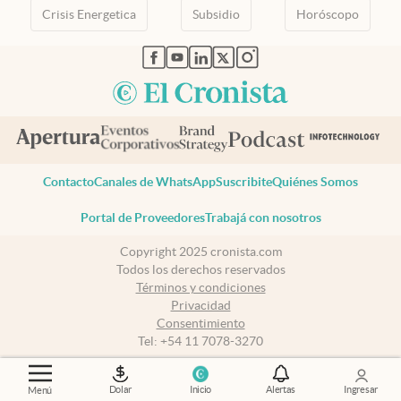
Crisis Energetica
Subsidio
Horóscopo
abre en nueva pestaña
abre en nueva pestaña
abre en nueva pestaña
abre en nueva pestaña
abre en nueva pestaña
Contacto
Canales de WhatsApp
Suscribite
Quiénes Somos
Portal de Proveedores
Trabajá con nosotros
Copyright 2025 cronista.com
Todos los derechos reservados
Términos y condiciones
Privacidad
Consentimiento
Tel:
+54 11 7078-3270
cronista.com
es propiedad de El Cronista Comercial S.A Registro de
Dolar
Inicio
Alertas
Ingresar
Menú
propiedad intelectual: 56576959