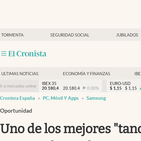
Últimas Noticias
TORMENTA
SEGURIDAD SOCIAL
JUBILADOS
Economía y finanzas
Política
Actualidad
Criptomonedas
ULTIMAS NOTICIAS
ECONOMÍA Y FINANZAS
IB
IBEX 35
EURO-USD
Ir a mercados online
20.180,4
20.180,4
0.00
%
$
1,15
$
1,15
Cronista España
PC, Móvil Y Apps
Samsung
Oportunidad
Uno de los mejores "tan