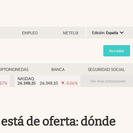
Edición:
España
EMPLEO
NETFLIX
Argentina
Acceder
España
México
RIPTOMONEDAS
BANCA
SEGURIDAD SOCIAL
USA
NASDAQ
Colombia
Ver más cotizaciones
.17
%
26.348,35
26.348,35
-0.06
%
Uruguay
está de oferta: dónde