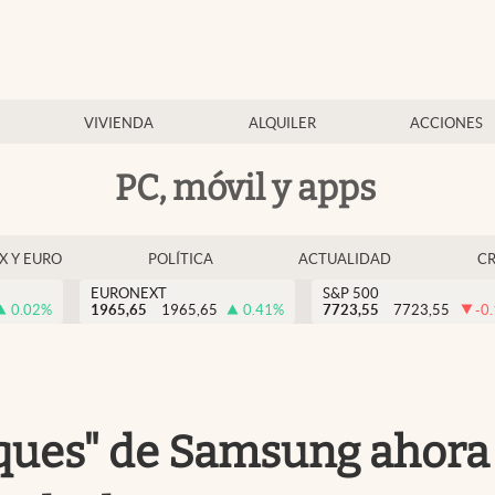
VIVIENDA
ALQUILER
ACCIONES
PC, móvil y apps
EX Y EURO
POLÍTICA
ACTUALIDAD
C
EURONEXT
S&P 500
0.02
%
1965,65
1965,65
0.41
%
7723,55
7723,55
-0
ques" de Samsung ahora 