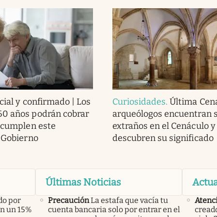
cial y confirmado | Los
Curiosidades
.
Última Cena
60 años podrán cobrar
arqueólogos encuentran 
i cumplen este
extraños en el Cenáculo y
l Gobierno
descubren su significado
Últimas Noticias
Actua
do por
Precaución
La estafa que vacía tu
Atenc
án un 15%
cuenta bancaria solo por entrar en el
creado