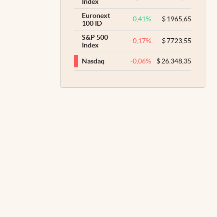
Index
Euronext
0,41
%
$
1965,65
100 ID
S&P 500
-0,17
%
$
7723,55
Index
-0,06
%
$
26.348,35
Nasdaq