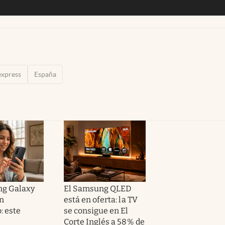
express
España
ng Galaxy
El Samsung QLED
en
está en oferta: la TV
: este
se consigue en El
Corte Inglés a 58% de