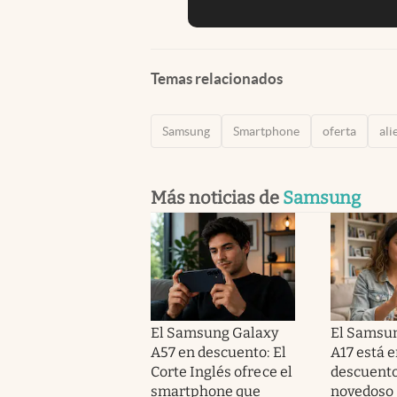
Temas relacionados
Samsung
Smartphone
oferta
ali
Más noticias de
Samsung
El Samsung Galaxy
El Samsu
A57 en descuento: El
A17 está 
Corte Inglés ofrece el
descuento
smartphone que
novedoso