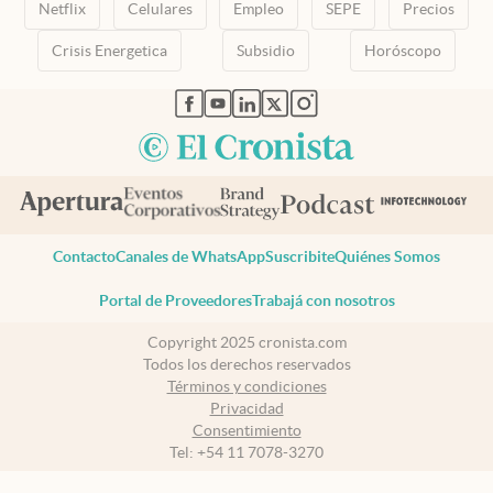
Netflix
Celulares
Empleo
SEPE
Precios
Crisis Energetica
Subsidio
Horóscopo
abre en nueva pestaña
abre en nueva pestaña
abre en nueva pestaña
abre en nueva pestaña
abre en nueva pestaña
Contacto
Canales de WhatsApp
Suscribite
Quiénes Somos
Portal de Proveedores
Trabajá con nosotros
Copyright 2025 cronista.com
Todos los derechos reservados
Términos y condiciones
Privacidad
Consentimiento
Tel:
+54 11 7078-3270