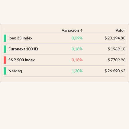
Variación
Valor
0,09
%
$
20.194,80
Ibex 35 Index
0,18
%
$
1969,10
Euronext 100 ID
-0,18
%
$
7709,96
S&P 500 Index
1,30
%
$
26.690,62
Nasdaq