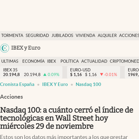
Últimas Noticias
TORMENTA
SEGURIDAD
JUBILADOS
VIVIENDA
ALQUILER
ACCIONE
Economía y finanzas
SOCIAL
Argentina
IBEX y Euro
Política
España
Actualidad
ULTIMAS
ECONOMÍA
IBEX
POLÍTICA
ACTUALIDAD
CRIPTOMONE
México
NOTICIAS
Y
Y
IBEX 35
EURO-USD
EURO
Criptomonedas
20.194,8
20.194,8
0.09
%
$
1,16
$
1,16
-0.01
%
USA
1969,
FINANZAS
EURO
Cronista España
IBEX Y Euro
Nasdaq 100
Colombia
España
Uruguay
Acciones
Nasdaq 100: a cuánto cerró el índice de
tecnológicas en Wall Street hoy
miércoles 29 de noviembre
Estos son los datos más importantes a los que prestar