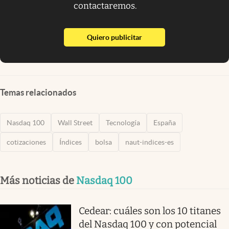
contactaremos.
abre en nueva pestaña
Quiero publicitar
Temas relacionados
Nasdaq 100
Wall Street
Tecnología
España
cotizaciones
Índices
bolsa
naut-indices-es
Más noticias de
Nasdaq 100
Cedear: cuáles son los 10 titanes
del Nasdaq 100 y con potencial