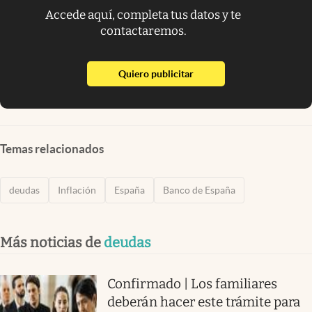
Accede aquí, completa tus datos y te
contactaremos.
abre en nueva pestaña
Quiero publicitar
Temas relacionados
deudas
Inflación
España
Banco de España
Más noticias de
deudas
Confirmado | Los familiares
deberán hacer este trámite para