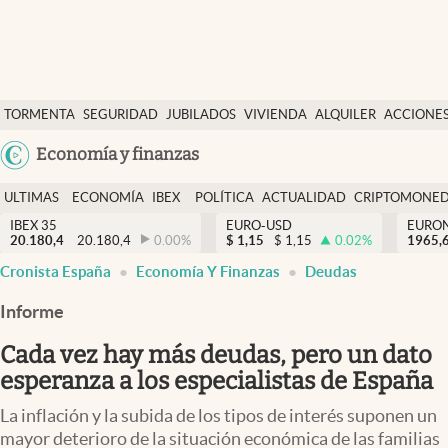
Últimas Noticias
TORMENTA
SEGURIDAD
JUBILADOS
VIVIENDA
ALQUILER
ACCIONE
Economía y finanzas
SOCIAL
Argentina
Economía y finanzas
Política
España
Actualidad
ULTIMAS
ECONOMÍA
IBEX
POLÍTICA
ACTUALIDAD
CRIPTOMONE
México
NOTICIAS
Y
Y
IBEX 35
EURO-USD
EURO
Criptomonedas
20.180,4
20.180,4
0.00
%
$
1,15
$
1,15
0.02
%
USA
1965,
FINANZAS
EURO
Cronista España
Economía Y Finanzas
Deudas
Colombia
España
Uruguay
Informe
Cada vez hay más deudas, pero un dato
esperanza a los especialistas de España
La inflación y la subida de los tipos de interés suponen un
mayor deterioro de la situación económica de las familias