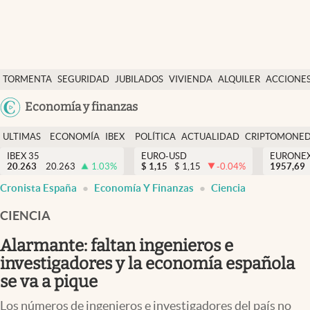
Últimas Noticias
TORMENTA
SEGURIDAD
JUBILADOS
VIVIENDA
ALQUILER
ACCIONE
Economía y finanzas
SOCIAL
Argentina
Economía y finanzas
Política
España
Actualidad
ULTIMAS
ECONOMÍA
IBEX
POLÍTICA
ACTUALIDAD
CRIPTOMONE
México
NOTICIAS
Y
Y
IBEX 35
EURO-USD
EURONE
Criptomonedas
20.263
20.263
1.03
%
$
1,15
$
1,15
-0.04
%
USA
1957,69
FINANZAS
EURO
Cronista España
Economía Y Finanzas
Ciencia
Colombia
España
Uruguay
CIENCIA
Alarmante: faltan ingenieros e
investigadores y la economía española
se va a pique
Los números de ingenieros e investigadores del país no