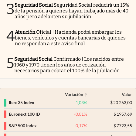
3
Seguridad Social
Seguridad Social reducirá un 15%
de la pensión a quienes hayan trabajado más de 40
años pero adelanten su jubilación
4
Atención
Oficial | Hacienda podrá embargar los
bienes, vehículos y cuentas bancarias de quienes
no respondan a este aviso final
5
Seguridad Social
Confirmado | Los nacidos entre
1960 y 1970 tienen los años de cotización
necesarios para cobrar el 100% de la jubilación
Variación
Valor
1,03
%
$
20.263,00
Ibex 35 Index
-0,01
%
$
1957,69
Euronext 100 ID
-0,17
%
$
7723,55
S&P 500 Index