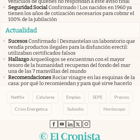
vehículos de quienes no respondan a este aviso final
Seguridad Social
Confirmado | Los nacidos en 1960 ya
tienen los años de cotización necesarios para cobrar el
100% de la jubilación
Actualidad
Sucesos
Confirmado | Desmantelan un laboratorio que
vendía productos ilegales para la disfunción erectil:
utilizaban certificados falsos
Hallazgo
Arqueólogos se encuentran con el mayor
tesoro de la humanidad: recuperan del fondo del mar
una de las 7 maravillas del mundo
Recomendaciones
Rociar vinagre en las esquinas de la
casa: por qué lo recomiendan y para qué sirve hacerlo
Netflix
Celulares
Empleo
SEPE
Precios
Crisis Energetica
Subsidio
Horóscopo
abre en nueva pestaña
abre en nueva pestaña
abre en nueva pestaña
abre en nueva pestaña
abre en nueva pestaña