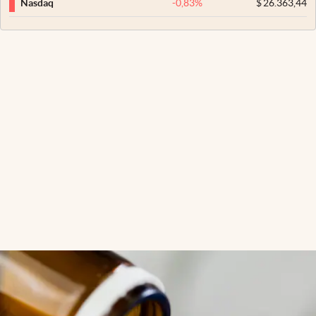
-0,83
%
$
26.363,44
Nasdaq