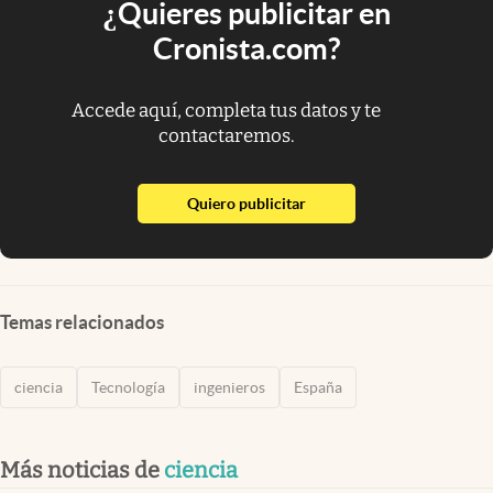
¿Quieres publicitar en
Cronista.com?
Accede aquí, completa tus datos y te
contactaremos.
abre en nueva pestaña
Quiero publicitar
Temas relacionados
ciencia
Tecnología
ingenieros
España
Más noticias de
ciencia