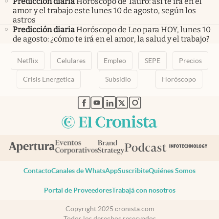
Predicción diaria
Horóscopo de Tauro: así te irá en el
amor y el trabajo este lunes 10 de agosto, según los
astros
Predicción diaria
Horóscopo de Leo para HOY, lunes 10
de agosto: ¿cómo te irá en el amor, la salud y el trabajo?
Netflix
Celulares
Empleo
SEPE
Precios
Crisis Energetica
Subsidio
Horóscopo
abre en nueva pestaña
abre en nueva pestaña
abre en nueva pestaña
abre en nueva pestaña
abre en nueva pestaña
Contacto
Canales de WhatsApp
Suscribite
Quiénes Somos
Portal de Proveedores
Trabajá con nosotros
Copyright 2025 cronista.com
Todos los derechos reservados