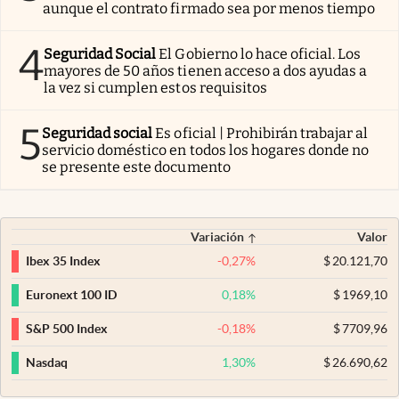
aunque el contrato firmado sea por menos tiempo
4
Seguridad Social
El Gobierno lo hace oficial. Los
mayores de 50 años tienen acceso a dos ayudas a
la vez si cumplen estos requisitos
5
Seguridad social
Es oficial | Prohibirán trabajar al
servicio doméstico en todos los hogares donde no
se presente este documento
Variación
Valor
-0,27
%
$
20.121,70
Ibex 35 Index
0,18
%
$
1969,10
Euronext 100 ID
-0,18
%
$
7709,96
S&P 500 Index
1,30
%
$
26.690,62
Nasdaq