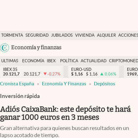
Últimas Noticias
TORMENTA
SEGURIDAD
JUBILADOS
VIVIENDA
ALQUILER
ACCIONE
Economía y finanzas
SOCIAL
Argentina
Economía y finanzas
Política
España
Actualidad
ULTIMAS
ECONOMÍA
IBEX
POLÍTICA
ACTUALIDAD
CRIPTOMONE
México
NOTICIAS
Y
Y
IBEX 35
EURO-USD
EURO
Criptomonedas
20.121,7
20.121,7
-0.27
%
$
1,16
$
1,16
0.06
%
USA
1969,
FINANZAS
EURO
Cronista España
Economía Y Finanzas
Depósitos
Colombia
España
Uruguay
Inversión rápida
Adiós CaixaBank: este depósito te hará
ganar 1000 euros en 3 meses
Gran alternativa para quienes buscan resultados en un
lapso acotado de tiempo.