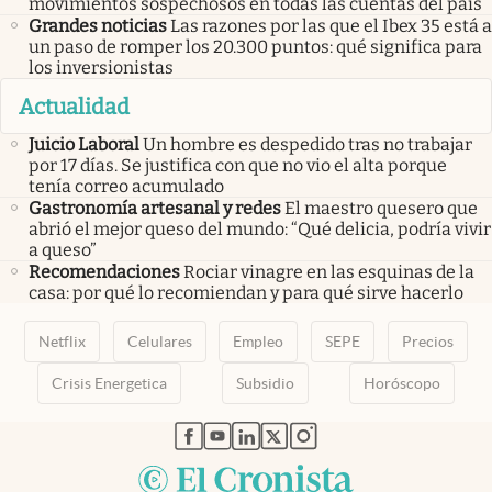
movimientos sospechosos en todas las cuentas del país
Grandes noticias
Las razones por las que el Ibex 35 está a
un paso de romper los 20.300 puntos: qué significa para
los inversionistas
Actualidad
Juicio Laboral
Un hombre es despedido tras no trabajar
por 17 días. Se justifica con que no vio el alta porque
tenía correo acumulado
Gastronomía artesanal y redes
El maestro quesero que
abrió el mejor queso del mundo: “Qué delicia, podría vivir
a queso”
Recomendaciones
Rociar vinagre en las esquinas de la
casa: por qué lo recomiendan y para qué sirve hacerlo
Netflix
Celulares
Empleo
SEPE
Precios
Crisis Energetica
Subsidio
Horóscopo
abre en nueva pestaña
abre en nueva pestaña
abre en nueva pestaña
abre en nueva pestaña
abre en nueva pestaña