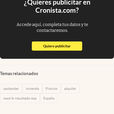
¿Quieres publicitar en
Cronista.com?
Accede aquí, completa tus datos y te
contactaremos.
abre en nueva pestaña
Quiero publicitar
Temas relacionados
santander
vivienda
Precios
alquiler
naut-b-resultado-esp
España