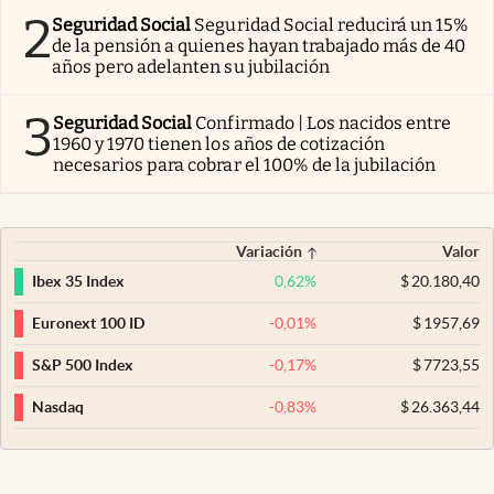
2
Seguridad Social
Seguridad Social reducirá un 15%
de la pensión a quienes hayan trabajado más de 40
años pero adelanten su jubilación
3
Seguridad Social
Confirmado | Los nacidos entre
1960 y 1970 tienen los años de cotización
necesarios para cobrar el 100% de la jubilación
Variación
Valor
0,62
%
$
20.180,40
Ibex 35 Index
-0,01
%
$
1957,69
Euronext 100 ID
-0,17
%
$
7723,55
S&P 500 Index
-0,83
%
$
26.363,44
Nasdaq