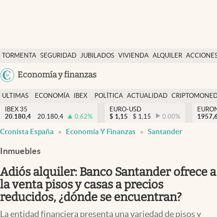
Últimas Noticias
TORMENTA
SEGURIDAD
JUBILADOS
VIVIENDA
ALQUILER
ACCIONE
Economía y finanzas
SOCIAL
Argentina
Economía y finanzas
Política
España
Actualidad
ULTIMAS
ECONOMÍA
IBEX
POLÍTICA
ACTUALIDAD
CRIPTOMONE
México
NOTICIAS
Y
Y
IBEX 35
EURO-USD
EURO
Criptomonedas
20.180,4
20.180,4
0.62
%
$
1,15
$
1,15
0.00
%
USA
1957,
FINANZAS
EURO
Cronista España
Economía Y Finanzas
Santander
Colombia
España
Uruguay
Inmuebles
Adiós alquiler: Banco Santander ofrece a
la venta pisos y casas a precios
reducidos, ¿dónde se encuentran?
La entidad financiera presenta una variedad de pisos y