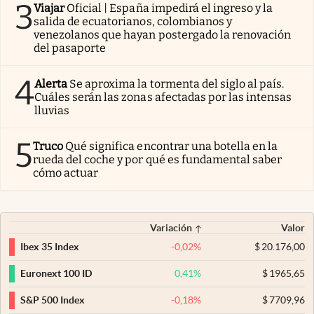
3
Viajar
Oficial | España impedirá el ingreso y la
salida de ecuatorianos, colombianos y
venezolanos que hayan postergado la renovación
del pasaporte
4
Alerta
Se aproxima la tormenta del siglo al país.
Cuáles serán las zonas afectadas por las intensas
lluvias
5
Truco
Qué significa encontrar una botella en la
rueda del coche y por qué es fundamental saber
cómo actuar
Variación
Valor
-0,02
%
$
20.176,00
Ibex 35 Index
0,41
%
$
1965,65
Euronext 100 ID
-0,18
%
$
7709,96
S&P 500 Index