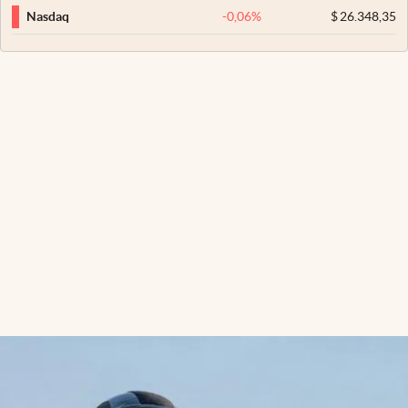
-0,06
%
$
26.348,35
Nasdaq