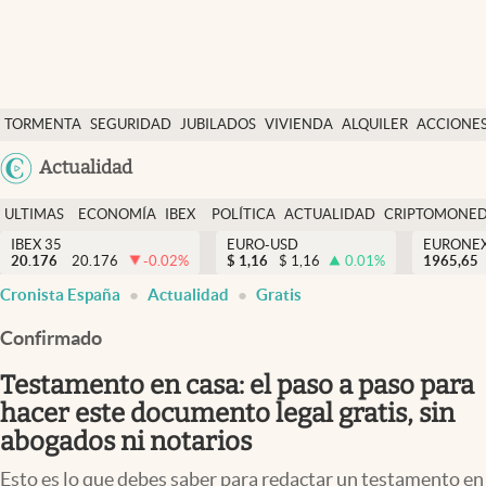
Últimas Noticias
TORMENTA
SEGURIDAD
JUBILADOS
VIVIENDA
ALQUILER
ACCIONE
Economía y finanzas
SOCIAL
Argentina
Actualidad
Política
España
Actualidad
ULTIMAS
ECONOMÍA
IBEX
POLÍTICA
ACTUALIDAD
CRIPTOMONE
México
NOTICIAS
Y
Y
IBEX 35
EURO-USD
EURONE
Criptomonedas
20.176
20.176
-0.02
%
$
1,16
$
1,16
0.01
%
USA
1965,65
FINANZAS
EURO
Cronista España
Actualidad
Gratis
Colombia
España
Uruguay
Confirmado
Testamento en casa: el paso a paso para
hacer este documento legal gratis, sin
abogados ni notarios
Esto es lo que debes saber para redactar un testamento en