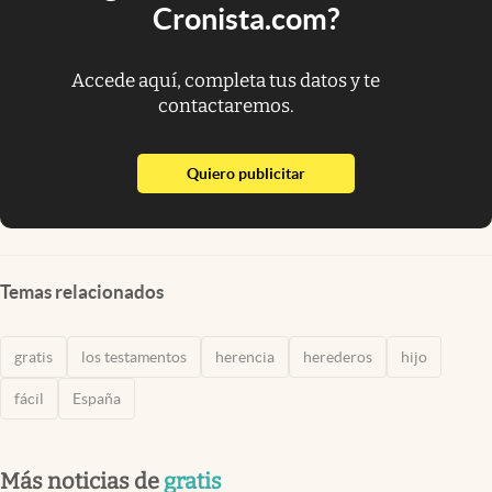
Cronista.com?
Accede aquí, completa tus datos y te
contactaremos.
abre en nueva pestaña
Quiero publicitar
Temas relacionados
gratis
los testamentos
herencia
herederos
hijo
fácil
España
Más noticias de
gratis