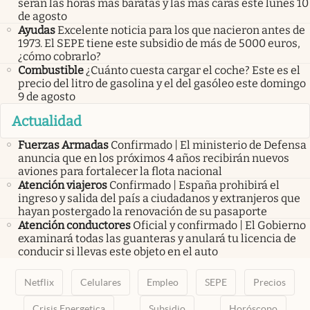
serán las horas más baratas y las más caras este lunes 10
de agosto
Ayudas
Excelente noticia para los que nacieron antes de
1973. El SEPE tiene este subsidio de más de 5000 euros,
¿cómo cobrarlo?
Combustible
¿Cuánto cuesta cargar el coche? Este es el
precio del litro de gasolina y el del gasóleo este domingo
9 de agosto
Actualidad
Fuerzas Armadas
Confirmado | El ministerio de Defensa
anuncia que en los próximos 4 años recibirán nuevos
aviones para fortalecer la flota nacional
Atención viajeros
Confirmado | España prohibirá el
ingreso y salida del país a ciudadanos y extranjeros que
hayan postergado la renovación de su pasaporte
Atención conductores
Oficial y confirmado | El Gobierno
examinará todas las guanteras y anulará tu licencia de
conducir si llevas este objeto en el auto
Netflix
Celulares
Empleo
SEPE
Precios
Crisis Energetica
Subsidio
Horóscopo