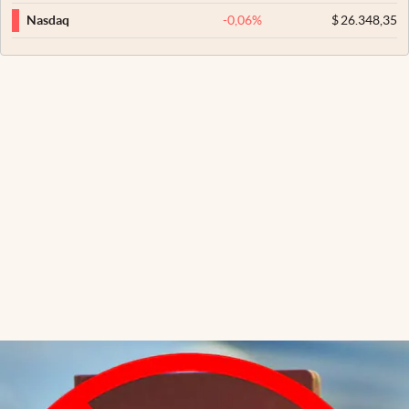
-0,06
%
$
26.348,35
Nasdaq