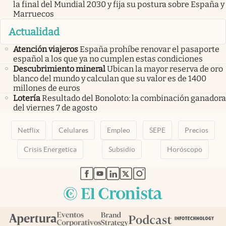
la final del Mundial 2030 y fija su postura sobre España y
Marruecos
Actualidad
Atención viajeros
España prohíbe renovar el pasaporte
español a los que ya no cumplen estas condiciones
Descubrimiento mineral
Ubican la mayor reserva de oro
blanco del mundo y calculan que su valor es de 1400
millones de euros
Lotería
Resultado del Bonoloto: la combinación ganadora
del viernes 7 de agosto
Netflix
Celulares
Empleo
SEPE
Precios
Crisis Energetica
Subsidio
Horóscopo
abre en nueva pestaña
abre en nueva pestaña
abre en nueva pestaña
abre en nueva pestaña
abre en nueva pestaña