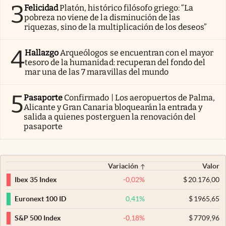
3
Felicidad
Platón, histórico filósofo griego: “La
pobreza no viene de la disminución de las
riquezas, sino de la multiplicación de los deseos”
4
Hallazgo
Arqueólogos se encuentran con el mayor
tesoro de la humanidad: recuperan del fondo del
mar una de las 7 maravillas del mundo
5
Pasaporte
Confirmado | Los aeropuertos de Palma,
Alicante y Gran Canaria bloquearán la entrada y
salida a quienes posterguen la renovación del
pasaporte
Variación
Valor
-0,02
%
$
20.176,00
Ibex 35 Index
0,41
%
$
1965,65
Euronext 100 ID
-0,18
%
$
7709,96
S&P 500 Index