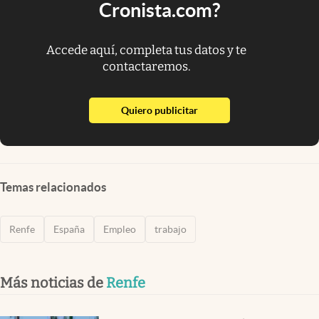
Cronista.com?
Accede aquí, completa tus datos y te
contactaremos.
abre en nueva pestaña
Quiero publicitar
Temas relacionados
Renfe
España
Empleo
trabajo
Más noticias de
Renfe