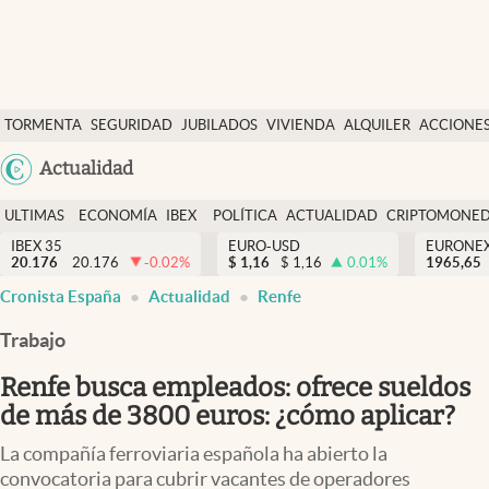
Últimas Noticias
TORMENTA
SEGURIDAD
JUBILADOS
VIVIENDA
ALQUILER
ACCIONE
Economía y finanzas
SOCIAL
Argentina
Actualidad
Política
España
Actualidad
ULTIMAS
ECONOMÍA
IBEX
POLÍTICA
ACTUALIDAD
CRIPTOMONE
México
NOTICIAS
Y
Y
IBEX 35
EURO-USD
EURONE
Criptomonedas
20.176
20.176
-0.02
%
$
1,16
$
1,16
0.01
%
USA
1965,65
FINANZAS
EURO
Cronista España
Actualidad
Renfe
Colombia
España
Uruguay
Trabajo
Renfe busca empleados: ofrece sueldos
de más de 3800 euros: ¿cómo aplicar?
La compañía ferroviaria española ha abierto la
convocatoria para cubrir vacantes de operadores