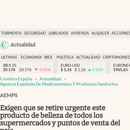
Últimas Noticias
TORMENTA
SEGURIDAD
JUBILADOS
VIVIENDA
ALQUILER
ACCIONE
Economía y finanzas
SOCIAL
Argentina
Actualidad
Política
España
Actualidad
ULTIMAS
ECONOMÍA
IBEX
POLÍTICA
ACTUALIDAD
CRIPTOMONE
México
NOTICIAS
Y
Y
IBEX 35
EURO-USD
EURONE
Criptomonedas
20.176
20.176
-0.02
%
$
1,16
$
1,16
0.35
%
USA
1965,65
FINANZAS
EURO
Cronista España
Actualidad
Colombia
España
Agencia Española De Medicamentos Y Productos Sanitarios
Uruguay
AEMPS
Exigen que se retire urgente este
producto de belleza de todos los
supermercados y puntos de venta del