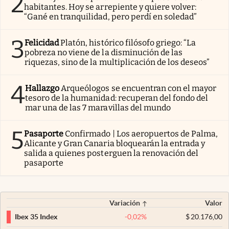
2
habitantes. Hoy se arrepiente y quiere volver:
“Gané en tranquilidad, pero perdí en soledad”
3
Felicidad
Platón, histórico filósofo griego: “La
pobreza no viene de la disminución de las
riquezas, sino de la multiplicación de los deseos”
4
Hallazgo
Arqueólogos se encuentran con el mayor
tesoro de la humanidad: recuperan del fondo del
mar una de las 7 maravillas del mundo
5
Pasaporte
Confirmado | Los aeropuertos de Palma,
Alicante y Gran Canaria bloquearán la entrada y
salida a quienes posterguen la renovación del
pasaporte
Variación
Valor
-0,02
%
$
20.176,00
Ibex 35 Index