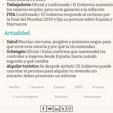
Trabajadores
Oficial y confirmado | El Gobierno aumentó
los salarios en julio, pero no le ganaron a la inflación
FIFA
Confirmado | El Gobierno responde al reclamo por
la final del Mundial 2030 y fija su postura sobre España y
Marruecos
Actualidad
Salud
Mezclar cúrcuma, jengibre y pimienta negra: para
qué sirve esta mezcla y por qué la recomiendan
Schengen
Oficial | Italia confirma que mantendrá los
controles a viajeros desde España: hasta cuándo
seguirán y qué cambia
Alquiler turístico
Se despide Airbnb | El Gobierno puede
cancelar el permiso para alquilar tu vivienda sin
avisarte: debes presentar un informe
Netflix
Celulares
Empleo
SEPE
Precios
Crisis Energetica
Subsidio
Horóscopo
abre en nueva pestaña
abre en nueva pestaña
abre en nueva pestaña
abre en nueva pestaña
abre en nueva pestaña