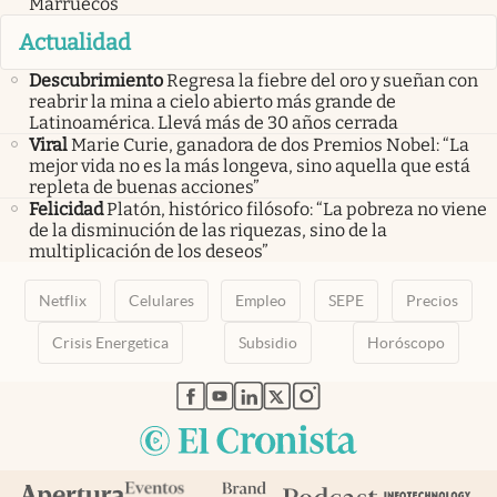
Marruecos
Actualidad
Descubrimiento
Regresa la fiebre del oro y sueñan con
reabrir la mina a cielo abierto más grande de
Latinoamérica. Llevá más de 30 años cerrada
Viral
Marie Curie, ganadora de dos Premios Nobel: “La
mejor vida no es la más longeva, sino aquella que está
repleta de buenas acciones”
Felicidad
Platón, histórico filósofo: “La pobreza no viene
de la disminución de las riquezas, sino de la
multiplicación de los deseos”
Netflix
Celulares
Empleo
SEPE
Precios
Crisis Energetica
Subsidio
Horóscopo
abre en nueva pestaña
abre en nueva pestaña
abre en nueva pestaña
abre en nueva pestaña
abre en nueva pestaña