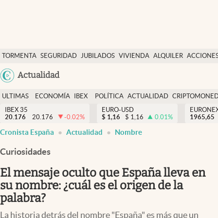
Últimas Noticias
TORMENTA
SEGURIDAD
JUBILADOS
VIVIENDA
ALQUILER
ACCIONE
Economía y finanzas
SOCIAL
Argentina
Actualidad
Política
España
Actualidad
ULTIMAS
ECONOMÍA
IBEX
POLÍTICA
ACTUALIDAD
CRIPTOMONE
México
NOTICIAS
Y
Y
IBEX 35
EURO-USD
EURONE
Criptomonedas
20.176
20.176
-0.02
%
$
1,16
$
1,16
0.01
%
USA
1965,65
FINANZAS
EURO
Cronista España
Actualidad
Nombre
Colombia
España
Uruguay
Curiosidades
El mensaje oculto que España lleva en
su nombre: ¿cuál es el origen de la
palabra?
La historia detrás del nombre "España" es más que un