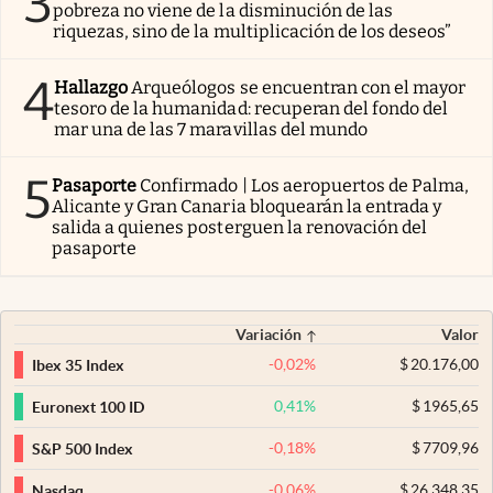
3
pobreza no viene de la disminución de las
riquezas, sino de la multiplicación de los deseos”
4
Hallazgo
Arqueólogos se encuentran con el mayor
tesoro de la humanidad: recuperan del fondo del
mar una de las 7 maravillas del mundo
5
Pasaporte
Confirmado | Los aeropuertos de Palma,
Alicante y Gran Canaria bloquearán la entrada y
salida a quienes posterguen la renovación del
pasaporte
Variación
Valor
-0,02
%
$
20.176,00
Ibex 35 Index
0,41
%
$
1965,65
Euronext 100 ID
-0,18
%
$
7709,96
S&P 500 Index
-0,06
%
$
26.348,35
Nasdaq