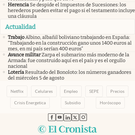
Herencia
Se despide el Impuestos de Sucesiones: los
herederos pueden evitar el pago si el testamento incluye
una cláusula
Actualidad
Trabajo
Albino, albañil boliviano trabajando en España:
“Trabajando en la construcción gano unos 1400 euros al
mes, en mi país serían 400 euros”
Avance militar
Zarpa el submarino más moderno de la
Armada: fue construido aquí en el país y es el orgullo
nacional
Lotería
Resultado del Bonoloto: los números ganadores
del miércoles 5 de agosto
Netflix
Celulares
Empleo
SEPE
Precios
Crisis Energetica
Subsidio
Horóscopo
abre en nueva pestaña
abre en nueva pestaña
abre en nueva pestaña
abre en nueva pestaña
abre en nueva pestaña