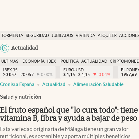
Últimas Noticias
TORMENTA
SEGURIDAD
JUBILADOS
VIVIENDA
ALQUILER
ACCIONE
Economía y finanzas
SOCIAL
Argentina
Actualidad
Política
España
Actualidad
ULTIMAS
ECONOMÍA
IBEX
POLÍTICA
ACTUALIDAD
CRIPTOMONE
México
NOTICIAS
Y
Y
IBEX 35
EURO-USD
EURONE
Criptomonedas
20.057
20.057
0.00
%
$
1,15
$
1,15
-0.04
%
USA
1957,69
FINANZAS
EURO
Cronista España
Actualidad
Alimentación Saludable
Colombia
España
Uruguay
Salud y nutrición
El fruto español que "lo cura todo": tiene
vitamina B, fibra y ayuda a bajar de peso
Esta variedad originaria de Málaga tiene un gran valor
nutricional, es sostenible y aporta múltiples beneficios