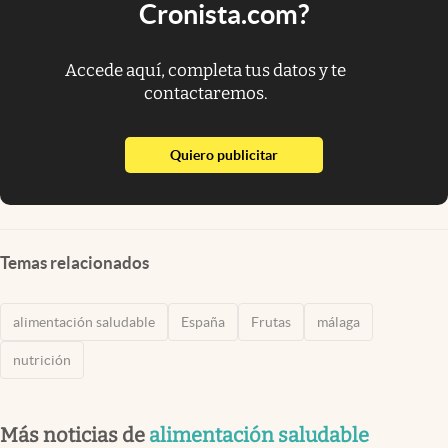
Cronista.com?
Accede aquí, completa tus datos y te
contactaremos.
abre en nueva pestaña
Quiero publicitar
Temas relacionados
alimentación saludable
España
Frutas
málaga
nutrición
Más noticias de
alimentación saludable