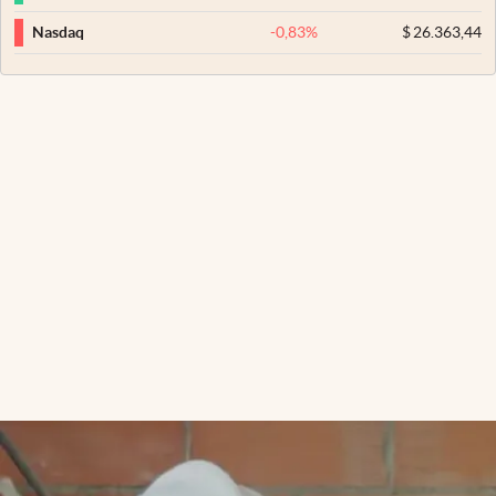
-0,83
%
$
26.363,44
Nasdaq