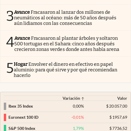
3
Avance
Fracasaron al lanzar dos millones de
neumáticos al océano: más de 50 años después
aún lidiamos con las consecuencias
4
Avance
Fracasaron al plantar árboles y soltaron
500 tortugas en el Sahara: cinco años después
crecieron zonas verdes donde antes había arena
5
Hogar
Envolver el dinero en efectivo en papel
aluminio: para qué sirve y por qué recomiendan
hacerlo
Variación
Valor
0,00
%
$
20.057,00
Ibex 35 Index
-0,01
%
$
1957,69
Euronext 100 ID
1,79
%
$
7736,52
S&P 500 Index