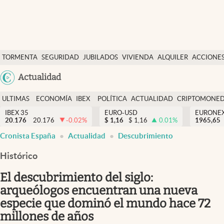
Últimas Noticias
TORMENTA
SEGURIDAD
JUBILADOS
VIVIENDA
ALQUILER
ACCIONE
Economía y finanzas
SOCIAL
Argentina
Actualidad
Política
España
Actualidad
ULTIMAS
ECONOMÍA
IBEX
POLÍTICA
ACTUALIDAD
CRIPTOMONE
México
NOTICIAS
Y
Y
IBEX 35
EURO-USD
EURONE
Criptomonedas
20.176
20.176
-0.02
%
$
1,16
$
1,16
0.01
%
USA
1965,65
FINANZAS
EURO
Cronista España
Actualidad
Descubrimiento
Colombia
España
Uruguay
Histórico
El descubrimiento del siglo:
arqueólogos encuentran una nueva
especie que dominó el mundo hace 72
millones de años