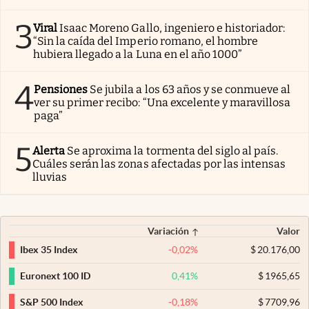
3
Viral
Isaac Moreno Gallo, ingeniero e historiador:
“Sin la caída del Imperio romano, el hombre
hubiera llegado a la Luna en el año 1000”
4
Pensiones
Se jubila a los 63 años y se conmueve al
ver su primer recibo: “Una excelente y maravillosa
paga”
5
Alerta
Se aproxima la tormenta del siglo al país.
Cuáles serán las zonas afectadas por las intensas
lluvias
Variación
Valor
-0,02
%
$
20.176,00
Ibex 35 Index
0,41
%
$
1965,65
Euronext 100 ID
-0,18
%
$
7709,96
S&P 500 Index