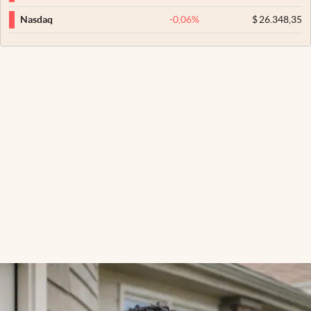
-0,06
%
$
26.348,35
Nasdaq