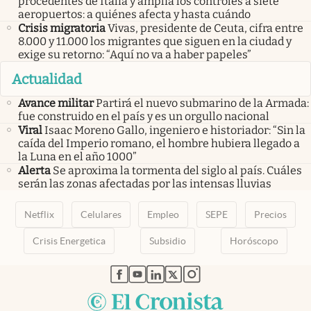
procedentes de Italia y amplía los controles a siete
aeropuertos: a quiénes afecta y hasta cuándo
Crisis migratoria
Vivas, presidente de Ceuta, cifra entre
8.000 y 11.000 los migrantes que siguen en la ciudad y
exige su retorno: “Aquí no va a haber papeles”
Actualidad
Avance militar
Partirá el nuevo submarino de la Armada:
fue construido en el país y es un orgullo nacional
Viral
Isaac Moreno Gallo, ingeniero e historiador: “Sin la
caída del Imperio romano, el hombre hubiera llegado a
la Luna en el año 1000”
Alerta
Se aproxima la tormenta del siglo al país. Cuáles
serán las zonas afectadas por las intensas lluvias
Netflix
Celulares
Empleo
SEPE
Precios
Crisis Energetica
Subsidio
Horóscopo
abre en nueva pestaña
abre en nueva pestaña
abre en nueva pestaña
abre en nueva pestaña
abre en nueva pestaña