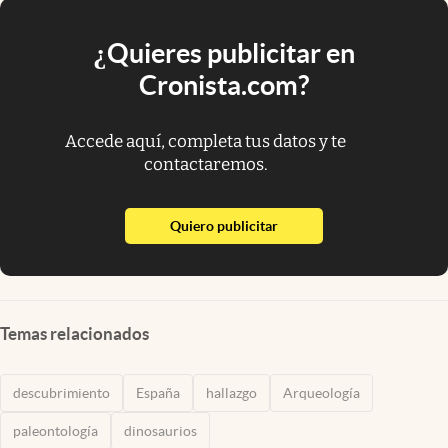
¿Quieres publicitar en
Cronista.com?
Accede aquí, completa tus datos y te
contactaremos.
abre en nueva pestaña
Quiero publicitar
Temas relacionados
descubrimiento
España
hallazgo
Arqueología
paleontología
dinosaurios