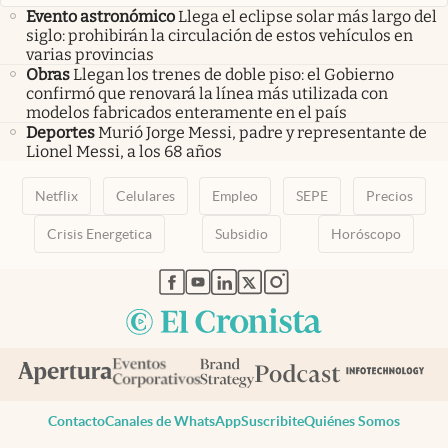
Evento astronómico
Llega el eclipse solar más largo del
siglo: prohibirán la circulación de estos vehículos en
varias provincias
Obras
Llegan los trenes de doble piso: el Gobierno
confirmó que renovará la línea más utilizada con
modelos fabricados enteramente en el país
Deportes
Murió Jorge Messi, padre y representante de
Lionel Messi, a los 68 años
Netflix
Celulares
Empleo
SEPE
Precios
Crisis Energetica
Subsidio
Horóscopo
abre en nueva pestaña
abre en nueva pestaña
abre en nueva pestaña
abre en nueva pestaña
abre en nueva pestaña
Contacto
Canales de WhatsApp
Suscribite
Quiénes Somos