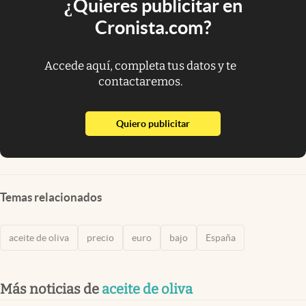
¿Quieres publicitar en
Cronista.com?
Accede aquí, completa tus datos y te
contactaremos.
abre en nueva pestaña
Quiero publicitar
Temas relacionados
aceite de oliva
precio
euro
bajo
España
Más noticias de
aceite de oliva