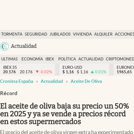
Últimas Noticias
TORMENTA
SEGURIDAD
JUBILADOS
VIVIENDA
ALQUILER
ACCIONE
Economía y finanzas
SOCIAL
Argentina
Actualidad
Política
España
Actualidad
ULTIMAS
ECONOMÍA
IBEX
POLÍTICA
ACTUALIDAD
CRIPTOMONE
México
NOTICIAS
Y
Y
IBEX 35
EURO-USD
EURONE
Criptomonedas
20.176
20.176
-0.02
%
$
1,16
$
1,16
0.01
%
USA
1965,65
FINANZAS
EURO
Cronista España
Actualidad
Aceite De Oliva
Colombia
España
Uruguay
Récord
El aceite de oliva baja su precio un 50%
en 2025 y ya se vende a precios récord
en estos supermercados
El precio del aceite de oliva virgen extra ha experimentado