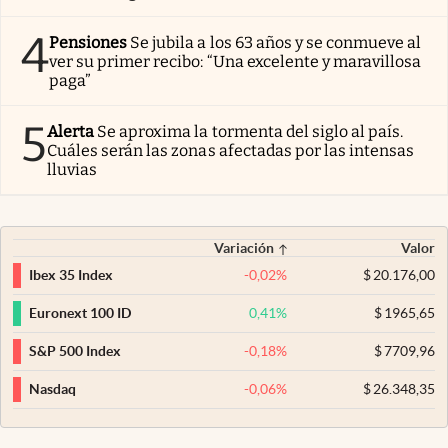
4
Pensiones
Se jubila a los 63 años y se conmueve al
ver su primer recibo: “Una excelente y maravillosa
paga”
5
Alerta
Se aproxima la tormenta del siglo al país.
Cuáles serán las zonas afectadas por las intensas
lluvias
Variación
Valor
-0,02
%
$
20.176,00
Ibex 35 Index
0,41
%
$
1965,65
Euronext 100 ID
-0,18
%
$
7709,96
S&P 500 Index
-0,06
%
$
26.348,35
Nasdaq