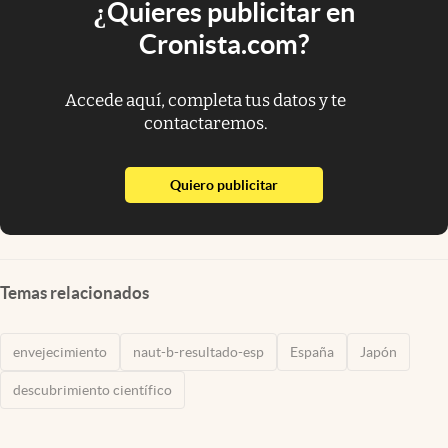
¿Quieres publicitar en
Cronista.com?
Accede aquí, completa tus datos y te
contactaremos.
abre en nueva pestaña
Quiero publicitar
Temas relacionados
envejecimiento
naut-b-resultado-esp
España
Japón
descubrimiento científico