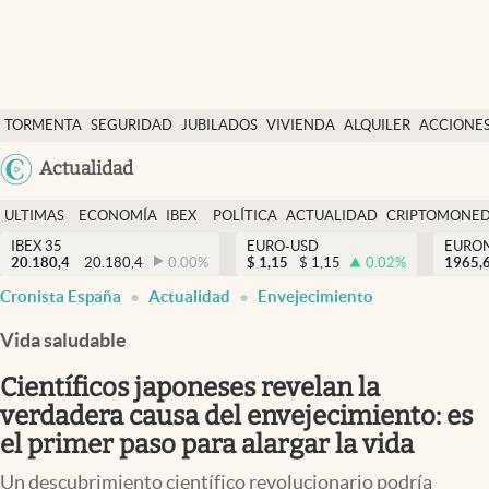
Últimas Noticias
TORMENTA
SEGURIDAD
JUBILADOS
VIVIENDA
ALQUILER
ACCIONE
Economía y finanzas
SOCIAL
Argentina
Actualidad
Política
España
Actualidad
ULTIMAS
ECONOMÍA
IBEX
POLÍTICA
ACTUALIDAD
CRIPTOMONE
México
NOTICIAS
Y
Y
IBEX 35
EURO-USD
EURO
Criptomonedas
20.180,4
20.180,4
0.00
%
$
1,15
$
1,15
0.02
%
USA
1965,
FINANZAS
EURO
Cronista España
Actualidad
Envejecimiento
Colombia
España
Uruguay
Vida saludable
Científicos japoneses revelan la
verdadera causa del envejecimiento: es
el primer paso para alargar la vida
Un descubrimiento científico revolucionario podría