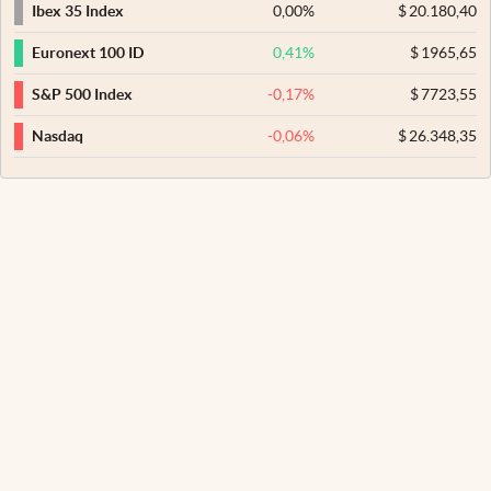
0,00
%
$
20.180,40
Ibex 35 Index
0,41
%
$
1965,65
Euronext 100 ID
-0,17
%
$
7723,55
S&P 500 Index
-0,06
%
$
26.348,35
Nasdaq