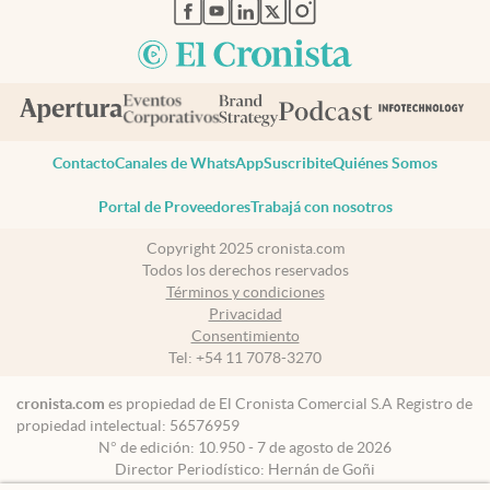
abre en nueva pestaña
abre en nueva pestaña
abre en nueva pestaña
abre en nueva pestaña
abre en nueva pestaña
Contacto
Canales de WhatsApp
Suscribite
Quiénes Somos
Portal de Proveedores
Trabajá con nosotros
Copyright 2025 cronista.com
Todos los derechos reservados
Términos y condiciones
Privacidad
Consentimiento
Tel:
+54 11 7078-3270
cronista.com
es propiedad de El Cronista Comercial S.A Registro de
propiedad intelectual: 56576959
N° de edición: 10.950 - 7 de agosto de 2026
Director Periodístico: Hernán de Goñi