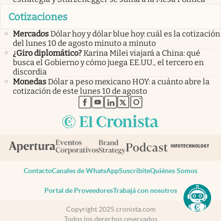
Cotizaciones
Mercados
Dólar hoy y dólar blue hoy: cuál es la cotización
del lunes 10 de agosto minuto a minuto
¿Giro diplomático?
Karina Milei viajará a China: qué
busca el Gobierno y cómo juega EE.UU., el tercero en
discordia
Monedas
Dólar a peso mexicano HOY: a cuánto abre la
cotización de este lunes 10 de agosto
abre en nueva pestaña
abre en nueva pestaña
abre en nueva pestaña
abre en nueva pestaña
abre en nueva pestaña
Contacto
Canales de WhatsApp
Suscribite
Quiénes Somos
Portal de Proveedores
Trabajá con nosotros
Copyright 2025 cronista.com
Todos los derechos reservados