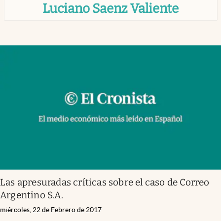
Luciano Saenz Valiente
Infotechnology
Clase
Clima
Mundial 2026
Eventos Corporativos
El Cronista Studio
Mediakit
abre en nueva pestaña
Argentina
Las apresuradas críticas sobre el caso de Correo
Argentino S.A.
miércoles, 22 de Febrero de 2017