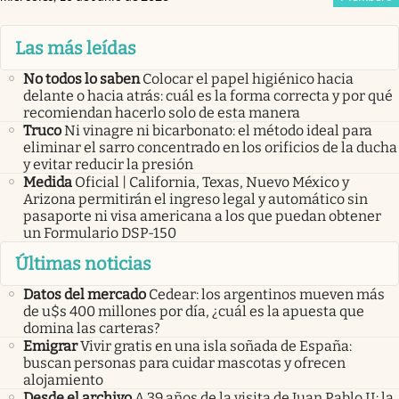
Las más leídas
No todos lo saben
Colocar el papel higiénico hacia
delante o hacia atrás: cuál es la forma correcta y por qué
recomiendan hacerlo solo de esta manera
Truco
Ni vinagre ni bicarbonato: el método ideal para
eliminar el sarro concentrado en los orificios de la ducha
y evitar reducir la presión
Medida
Oficial | California, Texas, Nuevo México y
Arizona permitirán el ingreso legal y automático sin
pasaporte ni visa americana a los que puedan obtener
un Formulario DSP-150
Últimas noticias
Datos del mercado
Cedear: los argentinos mueven más
de u$s 400 millones por día, ¿cuál es la apuesta que
domina las carteras?
Emigrar
Vivir gratis en una isla soñada de España:
buscan personas para cuidar mascotas y ofrecen
alojamiento
Desde el archivo
A 39 años de la visita de Juan Pablo II: la