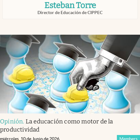
Esteban Torre
Infotechnology
Director de Educación de CIPPEC
Clase
Clima
Mundial 2026
Eventos Corporativos
El Cronista Studio
Mediakit
abre en nueva pestaña
Argentina
Opinión
.
La educación como motor de la
productividad
miércoles, 10 de Junio de 2026
Members