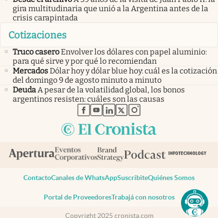
gira multitudinaria que unió a la Argentina antes de la
crisis carapintada
Cotizaciones
Truco casero
Envolver los dólares con papel aluminio:
para qué sirve y por qué lo recomiendan
Mercados
Dólar hoy y dólar blue hoy: cuál es la cotización
del domingo 9 de agosto minuto a minuto
Deuda
A pesar de la volatilidad global, los bonos
argentinos resisten: cuáles son las causas
abre en nueva pestaña
abre en nueva pestaña
abre en nueva pestaña
abre en nueva pestaña
abre en nueva pestaña
Contacto
Canales de WhatsApp
Suscribite
Quiénes Somos
Portal de Proveedores
Trabajá con nosotros
Copyright 2025 cronista.com