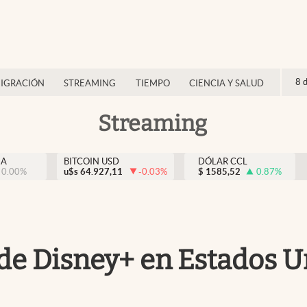
8 
IGRACIÓN
STREAMING
TIEMPO
CIENCIA Y SALUD
Streaming
NA
BITCOIN USD
DÓLAR CCL
0.00
%
u$s
64.927,11
-0.03
%
$
1585,52
0.87
%
s de Disney+ en Estados 