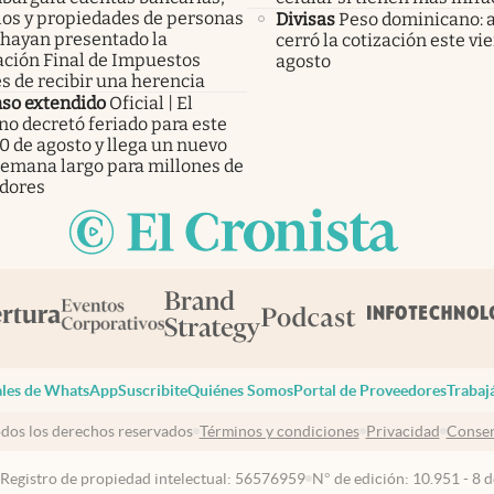
los y propiedades de personas
Divisas
Peso dominicano: 
 hayan presentado la
cerró la cotización este vi
ación Final de Impuestos
agosto
s de recibir una herencia
so extendido
Oficial | El
no decretó feriado para este
0 de agosto y llega un nuevo
 semana largo para millones de
adores
les de WhatsApp
Suscribite
Quiénes Somos
Portal de Proveedores
Trabaj
dos los derechos reservados
Términos y condiciones
Privacidad
Consen
 Registro de propiedad intelectual: 56576959
N° de edición: 10.951 - 8 