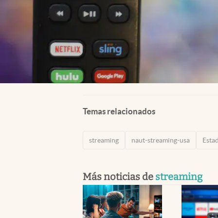
Temas relacionados
streaming
naut-streaming-usa
Esta
Más noticias de
streaming