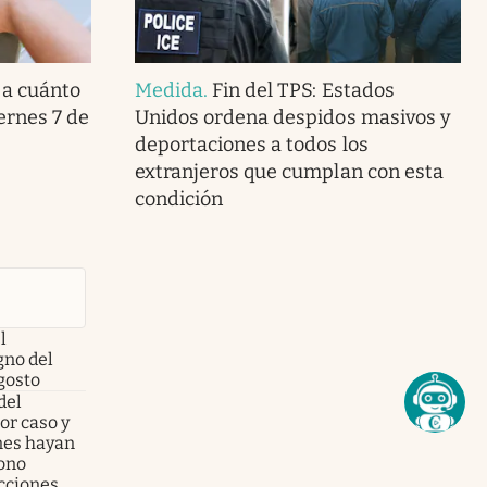
 a cuánto
Medida
.
Fin del TPS: Estados
iernes 7 de
Unidos ordena despidos masivos y
deportaciones a todos los
extranjeros que cumplan con esta
condición
l
no del
gosto
del
or caso y
enes hayan
fono
acciones