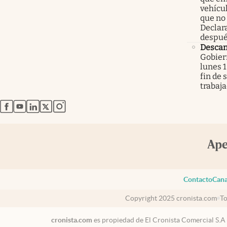
vehícu
que no
Declar
despué
Descan
Gobier
lunes 1
fin de
trabaj
abre en nueva pestaña
abre en nueva pestaña
abre en nueva pestaña
abre en nueva pestaña
abre en nueva pestaña
Contacto
Cana
Copyright 2025 cronista.com
To
cronista.com
es propiedad de El Cronista Comercial S.A