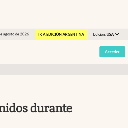
de agosto de 2026
IR A EDICIÓN ARGENTINA
Edición:
USA
Argentina
Acceder
España
México
USA
Colombia
Uruguay
Unidos durante