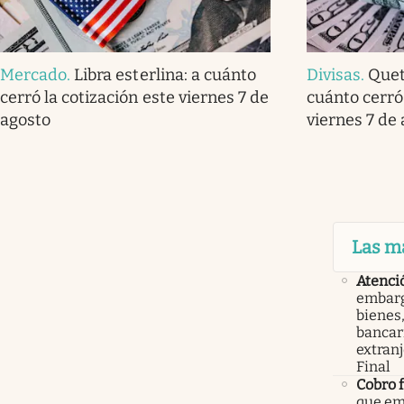
Mercado
.
Libra esterlina: a cuánto
Divisas
.
Quet
cerró la cotización este viernes 7 de
cuánto cerró 
agosto
viernes 7 de
Las m
Atenci
embarg
bienes,
bancari
extranj
Final
Cobro 
que em