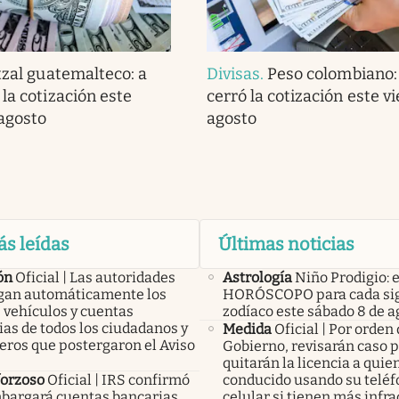
zal guatemalteco: a
Divisas
.
Peso colombiano:
la cotización este
cerró la cotización este v
 agosto
agosto
ás leídas
Últimas noticias
ón
Oficial | Las autoridades
Astrología
Niño Prodigio: e
an automáticamente los
HORÓSCOPO para cada sig
 vehículos y cuentas
zodíaco este sábado 8 de a
as de todos los ciudadanos y
Medida
Oficial | Por orden 
eros que postergaron el Aviso
Gobierno, revisarán caso p
quitarán la licencia a qui
forzoso
Oficial | IRS confirmó
conducido usando su telé
bargará cuentas bancarias,
celular si tienen más infr