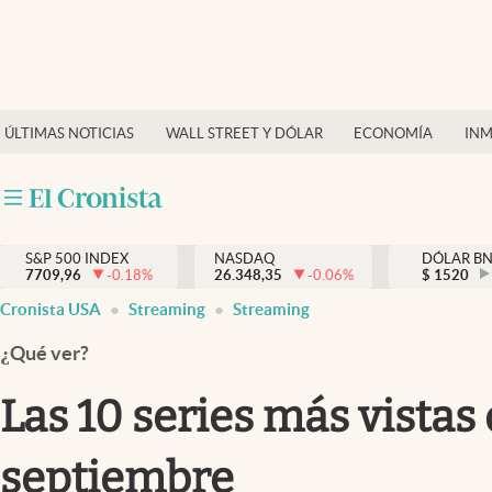
Últimas Noticias
Finanzas y economía
ÚLTIMAS NOTICIAS
WALL STREET Y DÓLAR
ECONOMÍA
INM
Wall Street y dólar
Inmigración
Trending
S&P 500 INDEX
NASDAQ
DÓLAR B
7709,96
-0.18
%
26.348,35
-0.06
%
$
1520
Tiempo
Cronista USA
Streaming
Streaming
Ciencia y salud
¿Qué ver?
Espiritual
Las 10 series más vista
Streaming
septiembre
PC y mobile