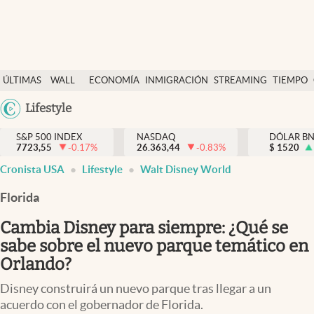
Últimas Noticias
ÚLTIMAS
WALL
ECONOMÍA
INMIGRACIÓN
STREAMING
TIEMPO
Finanzas y economía
NOTICIAS
STREET
Argentina
Lifestyle
Wall Street y dólar
Y
España
Inmigración
DÓLAR
S&P 500 INDEX
NASDAQ
DÓLAR B
7723,55
-0.17
%
26.363,44
-0.83
%
México
$
1520
Trending
Cronista USA
Lifestyle
Walt Disney World
USA
Tiempo
Colombia
Florida
Uruguay
Ciencia y salud
Cambia Disney para siempre: ¿Qué se
Espiritual
sabe sobre el nuevo parque temático en
Orlando?
Streaming
Disney construirá un nuevo parque tras llegar a un
PC y mobile
acuerdo con el gobernador de Florida.