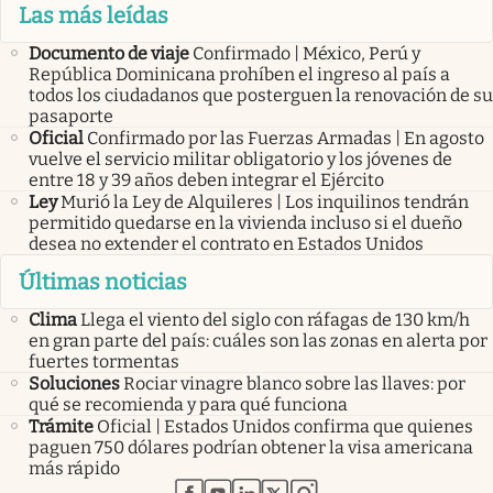
Las más leídas
Documento de viaje
Confirmado | México, Perú y
República Dominicana prohíben el ingreso al país a
todos los ciudadanos que posterguen la renovación de su
pasaporte
Oficial
Confirmado por las Fuerzas Armadas | En agosto
vuelve el servicio militar obligatorio y los jóvenes de
entre 18 y 39 años deben integrar el Ejército
Ley
Murió la Ley de Alquileres | Los inquilinos tendrán
permitido quedarse en la vivienda incluso si el dueño
desea no extender el contrato en Estados Unidos
Últimas noticias
Clima
Llega el viento del siglo con ráfagas de 130 km/h
en gran parte del país: cuáles son las zonas en alerta por
fuertes tormentas
Soluciones
Rociar vinagre blanco sobre las llaves: por
qué se recomienda y para qué funciona
Trámite
Oficial | Estados Unidos confirma que quienes
paguen 750 dólares podrían obtener la visa americana
más rápido
abre en nueva pestaña
abre en nueva pestaña
abre en nueva pestaña
abre en nueva pestaña
abre en nueva pestaña