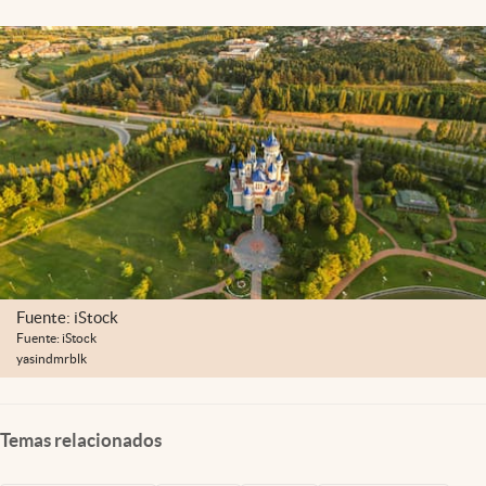
Lifestyle
USA
Fuente: iStock
Fuente: iStock
yasindmrblk
Temas relacionados