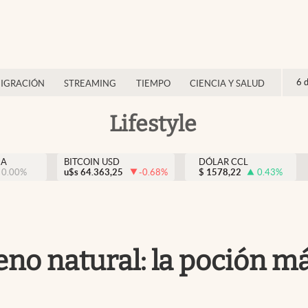
6 
IGRACIÓN
STREAMING
TIEMPO
CIENCIA Y SALUD
Lifestyle
NA
BITCOIN USD
DÓLAR CCL
0.00
%
u$s
64.363,25
-0.68
%
$
1578,22
0.43
%
eno natural: la poción m