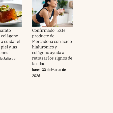
barato
Confirmado | Este
e colágeno
producto de
a cuidar el
Mercadona con ácido
 piel y las
hialurónico y
iones
colágeno ayuda a
retrasar los signos de
de Julio de
la edad
lunes, 30 de Marzo de
2026