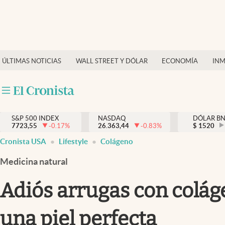
Últimas Noticias
Finanzas y economía
ÚLTIMAS NOTICIAS
WALL STREET Y DÓLAR
ECONOMÍA
INM
Wall Street y dólar
Inmigración
Trending
S&P 500 INDEX
NASDAQ
DÓLAR B
7723,55
-0.17
%
26.363,44
-0.83
%
$
1520
Tiempo
Cronista USA
Lifestyle
Colágeno
Ciencia y salud
Medicina natural
Espiritual
Adiós arrugas con colág
Streaming
una piel perfecta
PC y mobile