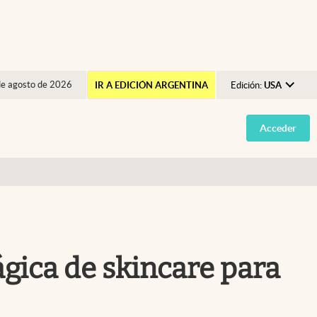
de agosto de 2026
IR A EDICIÓN ARGENTINA
Edición:
USA
Argentina
Acceder
España
México
USA
Colombia
Uruguay
ágica de skincare para