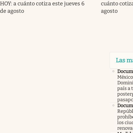
HOY: a cuánto cotiza este jueves 6
cuánto cotiz
de agosto
agosto
Las m
Docume
México
Domini
país a 
poster
pasapo
Docume
Repúbl
prohíbe
los ci
renova