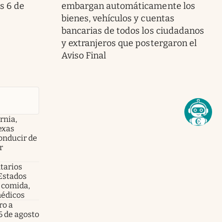
s 6 de
embargan automáticamente los
bienes, vehículos y cuentas
bancarias de todos los ciudadanos
y extranjeros que postergaron el
Aviso Final
ornia,
exas
conducir de
r
tarios
 Estados
e comida,
médicos
ro a
6 de agosto