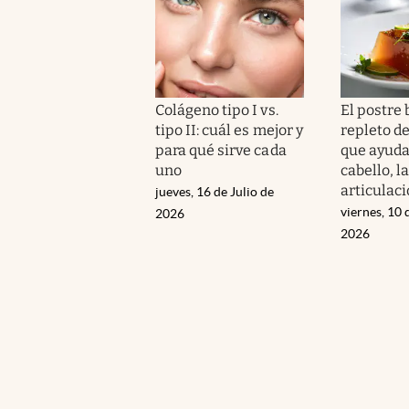
Colágeno tipo I vs.
El postre 
tipo II: cuál es mejor y
repleto d
para qué sirve cada
que ayuda 
uno
cabello, la
articulac
jueves, 16 de Julio de
viernes, 10 
2026
2026