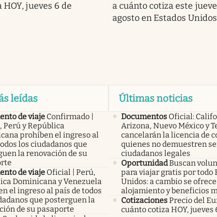
a HOY, jueves 6 de
a cuánto cotiza este jueve
agosto en Estados Unidos
ás leídas
Últimas noticias
nto de viaje
Confirmado |
Documentos
Oficial: Calif
, Perú y República
Arizona, Nuevo México y T
cana prohíben el ingreso al
cancelarán la licencia de 
todos los ciudadanos que
quienes no demuestren se
guen la renovación de su
ciudadanos legales
rte
Oportunidad
Buscan volun
nto de viaje
Oficial | Perú,
para viajar gratis por todo
ica Dominicana y Venezuela
Unidos: a cambio se ofrec
n el ingreso al país de todos
alojamiento y beneficios 
udadanos que posterguen la
Cotizaciones
Precio del Eu
ción de su pasaporte
cuánto cotiza HOY, jueves 