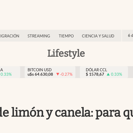
6 
IGRACIÓN
STREAMING
TIEMPO
CIENCIA Y SALUD
Lifestyle
NA
BITCOIN USD
DÓLAR CCL
0.33
%
u$s
64.630,08
-0.27
%
$
1578,67
0.33
%
de limón y canela: para q