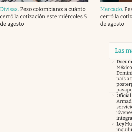
Divisas
.
Peso colombiano: a cuánto
Mercado
.
Pe
cerró la cotización este miércoles 5
cerró la coti
de agosto
de agosto
Las m
Docume
México
Domini
país a 
poster
pasapo
Oficial
Armada
servici
jóvenes
integra
Ley
Mur
inquil