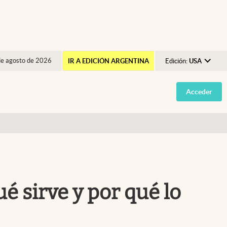
de agosto de 2026
IR A EDICIÓN ARGENTINA
Edición:
USA
Argentina
Acceder
España
México
USA
Colombia
Uruguay
ué sirve y por qué lo