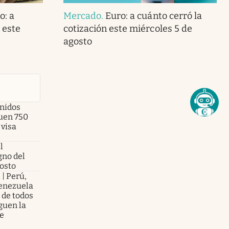
o: a
Mercado
.
Euro: a cuánto cerró la
 este
cotización este miércoles 5 de
agosto
Unidos
uen 750
 visa
l
no del
gosto
 | Perú,
enezuela
 de todos
guen la
te