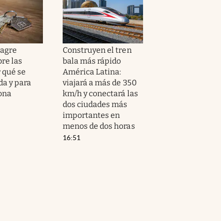
nagre
Construyen el tren
re las
bala más rápido
r qué se
América Latina:
a y para
viajará a más de 350
ona
km/h y conectará las
dos ciudades más
importantes en
menos de dos horas
16:51