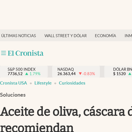
Últimas Noticias
Finanzas y economía
ÚLTIMAS NOTICIAS
WALL STREET Y DÓLAR
ECONOMÍA
INM
Wall Street y dólar
Inmigración
Trending
S&P 500 INDEX
NASDAQ
DÓLAR B
7736,52
1.79
%
26.363,44
-0.83
%
$
1520
Tiempo
Cronista USA
Lifestyle
Curiosidades
Ciencia y salud
Soluciones
Espiritual
Aceite de oliva, cáscara 
Streaming
recomiendan
PC y mobile