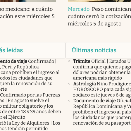
so mexicano: a cuánto
Mercado
.
Peso dominican
zación este miércoles 5
cuánto cerró la cotización
miércoles 5 de agosto
ás leídas
Últimas noticias
nto de viaje
Confirmado |
Trámite
Oficial | Estados 
, Perú y República
confirma que quienes pag
cana prohíben el ingreso al
dólares podrían obtener la
todos los ciudadanos que
americana más rápido
guen la renovación de su
Astrología
Niño Prodigio: e
rte
HORÓSCOPO para cada sig
Confirmado por las Fuerzas
zodíaco este jueves 6 de a
s | En agosto vuelve el
Documento de viaje
Oficial
o militar obligatorio y los
República Dominicana y V
 de entre 18 y 39 años deben
prohíben el ingreso al país
r el Ejército
los ciudadanos que poster
ió la Ley de Alquileres | Los
renovación de su pasapor
inos tendrán permitido