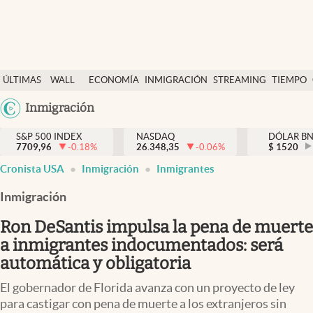
Últimas Noticias
ÚLTIMAS
WALL
ECONOMÍA
INMIGRACIÓN
STREAMING
TIEMPO
Finanzas y economía
NOTICIAS
STREET
Argentina
Inmigración
Wall Street y dólar
Y
España
Inmigración
DÓLAR
S&P 500 INDEX
NASDAQ
DÓLAR B
7709,96
-0.18
%
26.348,35
-0.06
%
México
$
1520
Trending
Cronista USA
Inmigración
Inmigrantes
USA
Tiempo
Colombia
Inmigración
Uruguay
Ciencia y salud
Ron DeSantis impulsa la pena de muerte
Espiritual
a inmigrantes indocumentados: será
automática y obligatoria
Streaming
El gobernador de Florida avanza con un proyecto de ley
PC y mobile
para castigar con pena de muerte a los extranjeros sin