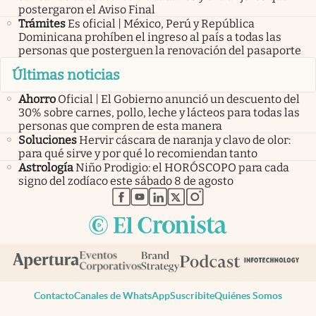
postergaron el Aviso Final
Trámites
Es oficial | México, Perú y República
Dominicana prohíben el ingreso al país a todas las
personas que posterguen la renovación del pasaporte
Últimas noticias
Ahorro
Oficial | El Gobierno anunció un descuento del
30% sobre carnes, pollo, leche y lácteos para todas las
personas que compren de esta manera
Soluciones
Hervir cáscara de naranja y clavo de olor:
para qué sirve y por qué lo recomiendan tanto
Astrología
Niño Prodigio: el HORÓSCOPO para cada
signo del zodíaco este sábado 8 de agosto
abre en nueva pestaña
abre en nueva pestaña
abre en nueva pestaña
abre en nueva pestaña
abre en nueva pestaña
Contacto
Canales de WhatsApp
Suscribite
Quiénes Somos