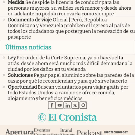
Medida
Se despide la licencia de conducir para las
personas mayores: su validez será menor y desde ahora
en adelante no podrán renovarla como siempre
Documento de viaje
Oficial | Perú, República
Dominicana y Venezuela prohíben el ingreso al país de
todos los ciudadanos que posterguen la renovación de su
pasaporte
Últimas noticias
Ley
Por orden de la Corte Suprema, ya no hay vuelta
atrás: desde ahora será mucho más difícil demandar a la
ciudad por los daños en tu vivienda
Soluciones
Pegar papel aluminio sobre las paredes de la
casa: por qué lo recomiendan y para qué sirve hacerlo
Oportunidad
Buscan voluntarios para viajar gratis por
todo Estados Unidos: a cambio se ofrece comida,
alojamiento y beneficios médicos
abre en nueva pestaña
abre en nueva pestaña
abre en nueva pestaña
abre en nueva pestaña
abre en nueva pestaña