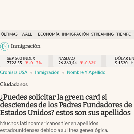
Últimas Noticias
ÚLTIMAS
WALL
ECONOMÍA
INMIGRACIÓN
STREAMING
TIEMPO
Finanzas y economía
NOTICIAS
STREET
Argentina
Inmigración
Wall Street y dólar
Y
España
Inmigración
DÓLAR
S&P 500 INDEX
NASDAQ
DÓLAR B
7723,55
-0.17
%
26.363,44
-0.83
%
México
$
1520
Trending
Cronista USA
Inmigración
Nombre Y Apellido
USA
Tiempo
Colombia
Ciudadanos
Uruguay
Ciencia y salud
¿Puedes solicitar la green card si
Espiritual
desciendes de los Padres Fundadores de
Estados Unidos? estos son sus apellidos
Streaming
Muchos latinoamericanos tienen apellidos
PC y mobile
estadounidenses debido a su línea genealógica.