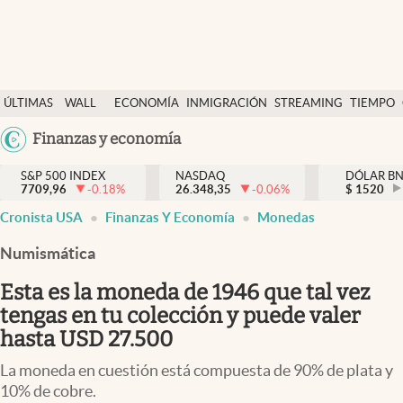
Últimas Noticias
ÚLTIMAS
WALL
ECONOMÍA
INMIGRACIÓN
STREAMING
TIEMPO
Finanzas y economía
NOTICIAS
STREET
Argentina
Finanzas y economía
Wall Street y dólar
Y
España
Inmigración
DÓLAR
S&P 500 INDEX
NASDAQ
DÓLAR B
7709,96
-0.18
%
26.348,35
-0.06
%
México
$
1520
Trending
Cronista USA
Finanzas Y Economía
Monedas
USA
Tiempo
Colombia
Numismática
Uruguay
Ciencia y salud
Esta es la moneda de 1946 que tal vez
Espiritual
tengas en tu colección y puede valer
hasta USD 27.500
Streaming
La moneda en cuestión está compuesta de 90% de plata y
PC y mobile
10% de cobre.