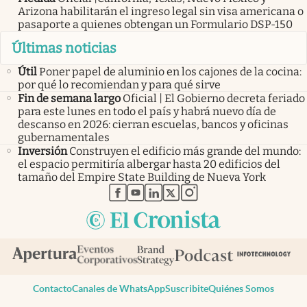
Arizona habilitarán el ingreso legal sin visa americana o
pasaporte a quienes obtengan un Formulario DSP-150
Últimas noticias
Útil
Poner papel de aluminio en los cajones de la cocina:
por qué lo recomiendan y para qué sirve
Fin de semana largo
Oficial | El Gobierno decreta feriado
para este lunes en todo el país y habrá nuevo día de
descanso en 2026: cierran escuelas, bancos y oficinas
gubernamentales
Inversión
Construyen el edificio más grande del mundo:
el espacio permitiría albergar hasta 20 edificios del
tamaño del Empire State Building de Nueva York
abre en nueva pestaña
abre en nueva pestaña
abre en nueva pestaña
abre en nueva pestaña
abre en nueva pestaña
Contacto
Canales de WhatsApp
Suscribite
Quiénes Somos