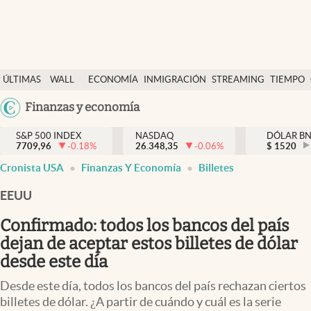
Últimas Noticias
ÚLTIMAS
WALL
ECONOMÍA
INMIGRACIÓN
STREAMING
TIEMPO
Finanzas y economía
NOTICIAS
STREET
Argentina
Finanzas y economía
Wall Street y dólar
Y
España
Inmigración
DÓLAR
S&P 500 INDEX
NASDAQ
DÓLAR B
7709,96
-0.18
%
26.348,35
-0.06
%
México
$
1520
Trending
Cronista USA
Finanzas Y Economía
Billetes
USA
Tiempo
Colombia
EEUU
Uruguay
Ciencia y salud
Confirmado: todos los bancos del país
Espiritual
dejan de aceptar estos billetes de dólar
desde este día
Streaming
Desde este día, todos los bancos del país rechazan ciertos
PC y mobile
billetes de dólar. ¿A partir de cuándo y cuál es la serie