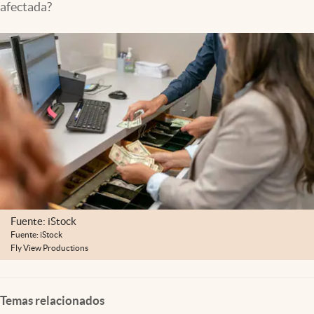
afectada?
Lifestyle
USA
Fuente: iStock
Fuente: iStock
Fly View Productions
Temas relacionados