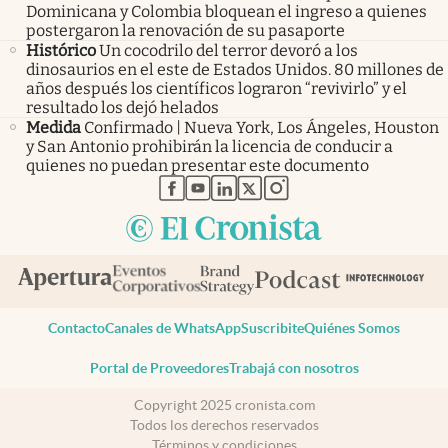
Dominicana y Colombia bloquean el ingreso a quienes
postergaron la renovación de su pasaporte
Histórico
Un cocodrilo del terror devoró a los
dinosaurios en el este de Estados Unidos. 80 millones de
años después los científicos lograron “revivirlo” y el
resultado los dejó helados
Medida
Confirmado | Nueva York, Los Ángeles, Houston
y San Antonio prohibirán la licencia de conducir a
quienes no puedan presentar este documento
abre en nueva pestaña
abre en nueva pestaña
abre en nueva pestaña
abre en nueva pestaña
abre en nueva pestaña
Contacto
Canales de WhatsApp
Suscribite
Quiénes Somos
Portal de Proveedores
Trabajá con nosotros
Copyright 2025 cronista.com
Todos los derechos reservados
Términos y condiciones