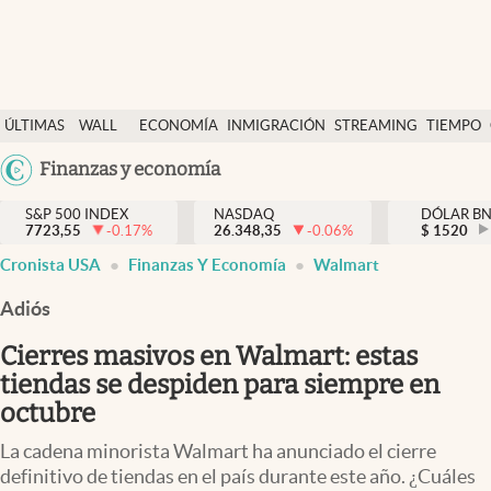
Últimas Noticias
ÚLTIMAS
WALL
ECONOMÍA
INMIGRACIÓN
STREAMING
TIEMPO
Finanzas y economía
NOTICIAS
STREET
Argentina
Finanzas y economía
Wall Street y dólar
Y
España
Inmigración
DÓLAR
S&P 500 INDEX
NASDAQ
DÓLAR B
7723,55
-0.17
%
26.348,35
-0.06
%
México
$
1520
Trending
Cronista USA
Finanzas Y Economía
Walmart
USA
Tiempo
Colombia
Adiós
Uruguay
Ciencia y salud
Cierres masivos en Walmart: estas
Espiritual
tiendas se despiden para siempre en
octubre
Streaming
La cadena minorista Walmart ha anunciado el cierre
PC y mobile
definitivo de tiendas en el país durante este año. ¿Cuáles