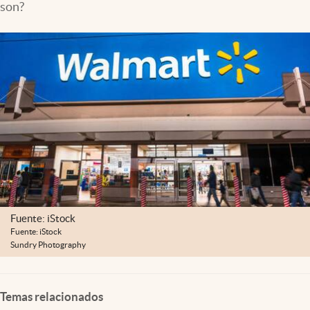
son?
Lifestyle
USA
Fuente: iStock
Fuente: iStock
Sundry Photography
Temas relacionados