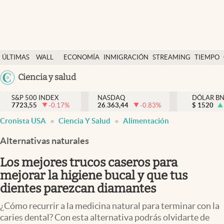
Últimas Noticias
ÚLTIMAS
WALL
ECONOMÍA
INMIGRACIÓN
STREAMING
TIEMPO
Finanzas y economía
NOTICIAS
STREET
Argentina
Ciencia y salud
Wall Street y dólar
Y
España
Inmigración
DÓLAR
S&P 500 INDEX
NASDAQ
DÓLAR B
7723,55
-0.17
%
26.363,44
-0.83
%
México
$
1520
Trending
Cronista USA
Ciencia Y Salud
Alimentación
USA
Tiempo
Colombia
Alternativas naturales
Uruguay
Ciencia y salud
Los mejores trucos caseros para
Espiritual
mejorar la higiene bucal y que tus
dientes parezcan diamantes
Streaming
¿Cómo recurrir a la medicina natural para terminar con la
PC y mobile
caries dental? Con esta alternativa podrás olvidarte de