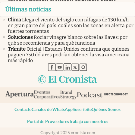
Últimas noticias
Clima
Llega el viento del siglo con ráfagas de 130 km/h
en gran parte del país: cuáles son las zonas en alerta por
fuertes tormentas
Soluciones
Rociar vinagre blanco sobre las llaves: por
qué se recomienda y para qué funciona
Trámite
Oficial | Estados Unidos confirma que quienes
paguen 750 dólares podrían obtener la visa americana
más rápido
abre en nueva pestaña
abre en nueva pestaña
abre en nueva pestaña
abre en nueva pestaña
abre en nueva pestaña
Contacto
Canales de WhatsApp
Suscribite
Quiénes Somos
Portal de Proveedores
Trabajá con nosotros
Copyright 2025 cronista.com