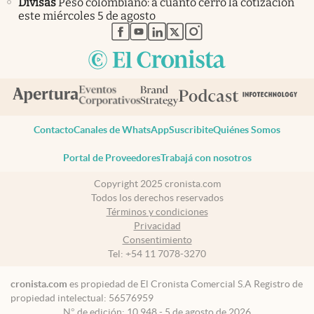
Divisas
Peso colombiano: a cuánto cerró la cotización
este miércoles 5 de agosto
abre en nueva pestaña
abre en nueva pestaña
abre en nueva pestaña
abre en nueva pestaña
abre en nueva pestaña
Contacto
Canales de WhatsApp
Suscribite
Quiénes Somos
Portal de Proveedores
Trabajá con nosotros
Copyright 2025 cronista.com
Todos los derechos reservados
Términos y condiciones
Privacidad
Consentimiento
Tel:
+54 11 7078-3270
cronista.com
es propiedad de El Cronista Comercial S.A Registro de
propiedad intelectual: 56576959
N° de edición: 10.948 - 5 de agosto de 2026