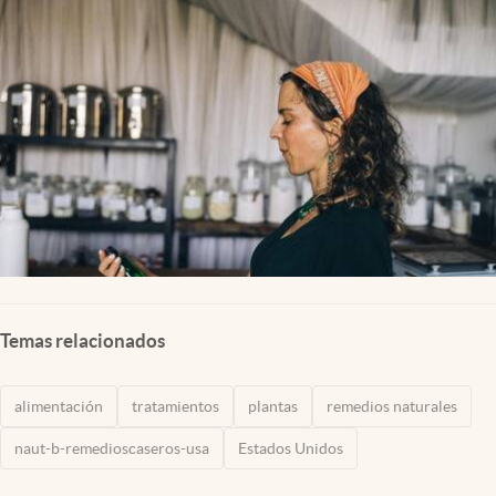
Lifestyle
USA
Temas relacionados
alimentación
tratamientos
plantas
remedios naturales
naut-b-remedioscaseros-usa
Estados Unidos