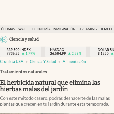
Últimas Noticias
ÚLTIMAS
WALL
ECONOMÍA
INMIGRACIÓN
STREAMING
TIEMPO
Finanzas y economía
NOTICIAS
STREET
Argentina
Ciencia y salud
Wall Street y dólar
Y
España
Inmigración
DÓLAR
S&P 500 INDEX
NASDAQ
DÓLAR B
7736,52
1.79
%
26.584,99
2.59
%
México
$
1520
Trending
Cronista USA
Ciencia Y Salud
Alimentación
USA
Tiempo
Colombia
Tratamientos naturales
Uruguay
Ciencia y salud
El herbicida natural que elimina las
Espiritual
hierbas malas del jardín
Streaming
Con este método casero, podrás deshacerte de las malas
plantas que crecen en tu jardín durante esta temporada.
PC y mobile