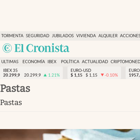
Últimas Noticias
TORMENTA
SEGURIDAD
JUBILADOS
VIVIENDA
ALQUILER
ACCIONE
Economía y finanzas
SOCIAL
Argentina
Política
España
Actualidad
ULTIMAS
ECONOMÍA
IBEX
POLÍTICA
ACTUALIDAD
CRIPTOMONE
México
NOTICIAS
Y
Y
IBEX 35
EURO-USD
EURO
Criptomonedas
20.299,9
20.299,9
1.21
%
$
1,15
$
1,15
-0.10
%
USA
1957
FINANZAS
EURO
Colombia
pastas
España
Uruguay
pastas