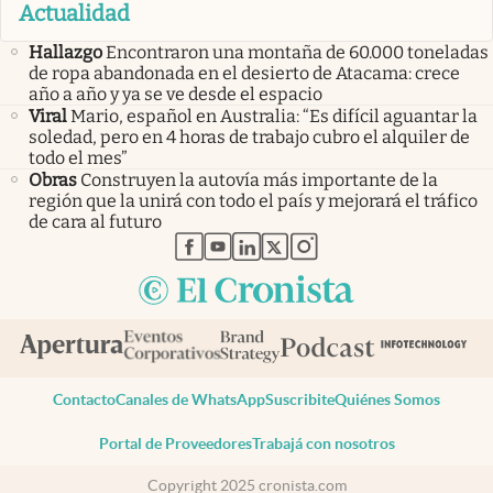
Actualidad
Hallazgo
Encontraron una montaña de 60.000 toneladas
de ropa abandonada en el desierto de Atacama: crece
año a año y ya se ve desde el espacio
Viral
Mario, español en Australia: “Es difícil aguantar la
soledad, pero en 4 horas de trabajo cubro el alquiler de
todo el mes”
Obras
Construyen la autovía más importante de la
región que la unirá con todo el país y mejorará el tráfico
de cara al futuro
abre en nueva pestaña
abre en nueva pestaña
abre en nueva pestaña
abre en nueva pestaña
abre en nueva pestaña
Contacto
Canales de WhatsApp
Suscribite
Quiénes Somos
Portal de Proveedores
Trabajá con nosotros
Copyright 2025 cronista.com