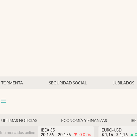
Últimas Noticias
Economía y finanzas
Política
Actualidad
Criptomonedas
TORMENTA
SEGURIDAD SOCIAL
JUBILADOS
ULTIMAS NOTICIAS
ECONOMÍA Y FINANZAS
IB
IBEX 35
EURO-USD
Ir a mercados online
20.176
20.176
-0.02
%
$
1,16
$
1,16
0