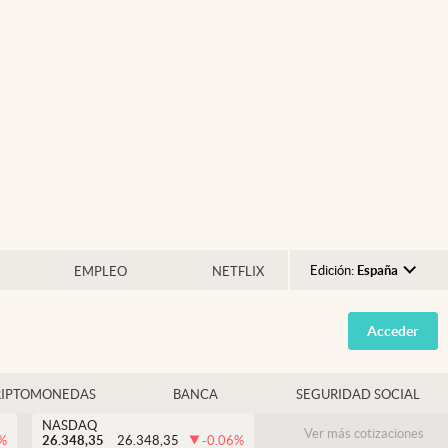
Edición:
España
EMPLEO
NETFLIX
Argentina
Acceder
España
México
RIPTOMONEDAS
BANCA
SEGURIDAD SOCIAL
USA
NASDAQ
Colombia
Ver más cotizaciones
%
26.348,35
26.348,35
-0.06
%