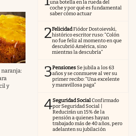
1
una botella en la rueda del
coche y por qué es fundamental
saber cómo actuar
2
Felicidad
Fiódor Dostoievski,
histórico escritor ruso: “Colón
no fue feliz al momento en que
descubrió América, sino
mientras la descubría”
3
Pensiones
Se jubila a los 63
 naranja:
años y se conmueve al ver su
ara
primer recibo: “Una excelente
y maravillosa paga”
il y
4
Seguridad Social
Confirmado
por Seguridad Social |
Reducirán un 15% de la
pensión a quienes hayan
trabajado más de 40 años, pero
adelanten su jubilación