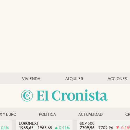
VIVIENDA
ALQUILER
ACCIONES
EX Y EURO
POLÍTICA
ACTUALIDAD
C
EURONEXT
S&P 500
.01
%
1965,65
1965,65
0.41
%
7709,96
7709,96
-0.18