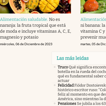
Alimentación saludable
.
No es
Alimentació
naranja: la fruta tropical que está
ni banana: la
de moda e incluye vitaminas A, C, E,
vitamina C y
magnesio y potasio
prevenir mu
miércoles, 06 de Diciembre de 2023
martes, 05 de Di
Las más leidas
Truco
Qué significa encont
botella en la rueda del coch
qué es fundamental saber
actuar
Felicidad
Fiódor Dostoievsk
histórico escritor ruso: “Co
feliz al momento en que de
América, sino mientras la 
Pensiones
Se jubila a los 63