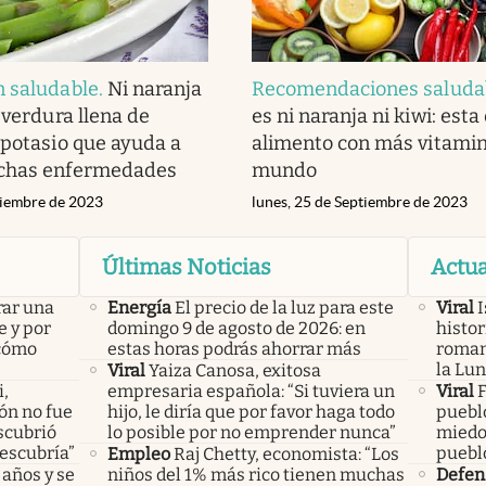
n saludable
.
Ni naranja
Recomendaciones saluda
 verdura llena de
es ni naranja ni kiwi: esta 
 potasio que ayuda a
alimento con más vitamin
chas enfermedades
mundo
ciembre de 2023
lunes, 25 de Septiembre de 2023
Últimas Noticias
Actua
rar una
Energía
El precio de la luz para este
Viral
I
e y por
domingo 9 de agosto de 2026: en
histor
 cómo
estas horas podrás ahorrar más
roman
la Lun
Viral
Yaiza Canosa, exitosa
i,
empresaria española: “Si tuviera un
Viral
F
lón no fue
hijo, le diría que por favor haga todo
puebl
scubrió
lo posible por no emprender nunca”
miedo 
descubría”
puebl
Empleo
Raj Chetty, economista: “Los
 años y se
niños del 1% más rico tienen muchas
Defen