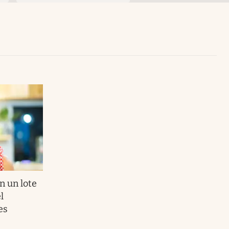
Uruguay
n un lote
l
es