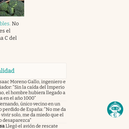
bles
.
No
es el
a C del
lidad
saac Moreno Gallo, ingeniero e
iador: “Sin la caída del Imperio
o, el hombre hubiera llegado a
a en el año 1000”
ernando, único vecino en un
o perdido de España: “No me da
vivir solo, me da miedo que el
o desaparezca”
sa
Llegó el avión de rescate