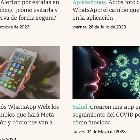
.
Alertan por estafas en
Aplicaciones
.
Adiós foto d
oking: ¿cómo evitarla y
WhatsApp: el cambio que 
erva de forma segura?
en la aplicación
ctubre de 2023
viernes, 28 de Julio de 2023
iós WhatsApp Web: los
Salud
.
Crearon una app pa
ambios que hará Meta
seguimiento del COVID pe
ción y cómo nos van a
cómo funciona
jueves, 04 de Mayo de 2023
o de 2023