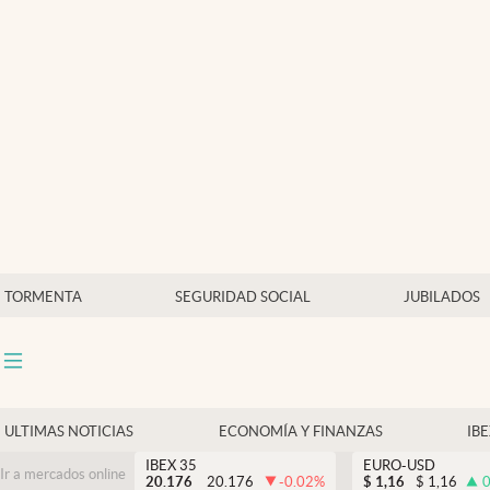
Últimas Noticias
Economía y finanzas
Política
Actualidad
Criptomonedas
TORMENTA
SEGURIDAD SOCIAL
JUBILADOS
ULTIMAS NOTICIAS
ECONOMÍA Y FINANZAS
IB
IBEX 35
EURO-USD
Ir a mercados online
20.176
20.176
-0.02
%
$
1,16
$
1,16
0