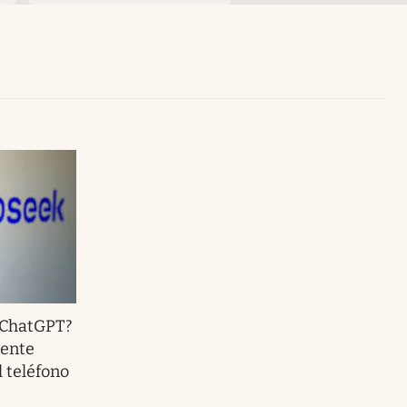
Uruguay
 ChatGPT?
mente
l teléfono