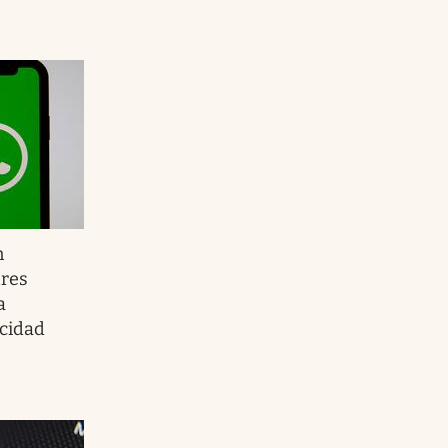
n
tres
a
acidad