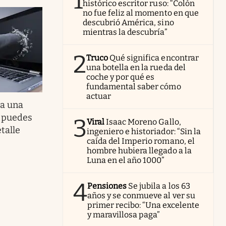
1
histórico escritor ruso: “Colón
no fue feliz al momento en que
descubrió América, sino
mientras la descubría”
2
Truco
Qué significa encontrar
una botella en la rueda del
coche y por qué es
fundamental saber cómo
actuar
la una
y puedes
3
Viral
Isaac Moreno Gallo,
talle
ingeniero e historiador: “Sin la
caída del Imperio romano, el
hombre hubiera llegado a la
Luna en el año 1000”
4
Pensiones
Se jubila a los 63
años y se conmueve al ver su
primer recibo: “Una excelente
y maravillosa paga”