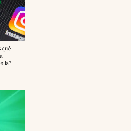
¿qué
ra
ella?