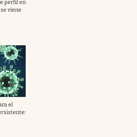
e perfil en
se viene
ra el
rsistente: