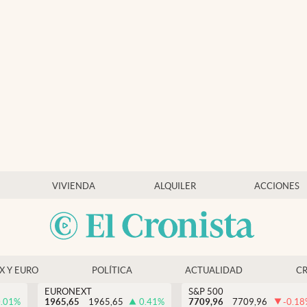
VIVIENDA
ALQUILER
ACCIONES
EX Y EURO
POLÍTICA
ACTUALIDAD
C
EURONEXT
S&P 500
.01
%
1965,65
1965,65
0.41
%
7709,96
7709,96
-0.18