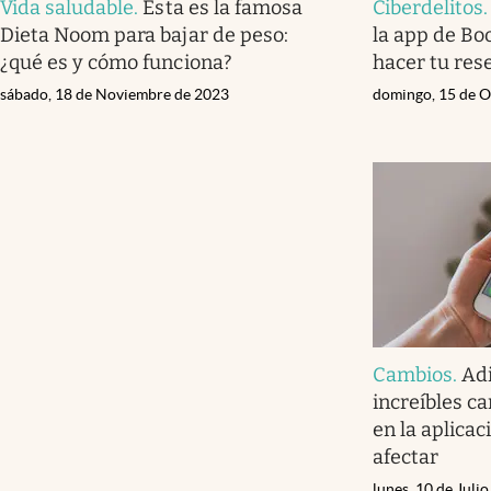
Vida saludable
.
Esta es la famosa
Ciberdelitos
Dieta Noom para bajar de peso:
la app de Bo
¿qué es y cómo funciona?
hacer tu res
sábado, 18 de Noviembre de 2023
domingo, 15 de O
Cambios
.
Ad
increíbles c
en la aplica
afectar
lunes, 10 de Juli