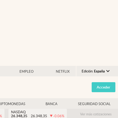
Edición:
España
EMPLEO
NETFLIX
Argentina
Acceder
España
México
RIPTOMONEDAS
BANCA
SEGURIDAD SOCIAL
USA
NASDAQ
Colombia
Ver más cotizaciones
%
26.348,35
26.348,35
-0.06
%