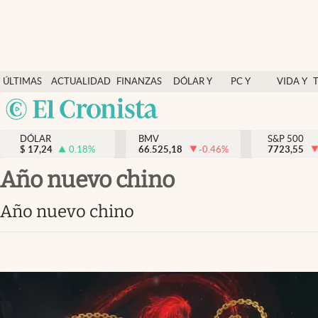
Últimas Noticias
ÚLTIMAS
ACTUALIDAD
FINANZAS
DÓLAR Y
PC Y
VIDA Y
Actualidad
NOTICIAS
Y
MERCADOS
CELULAR
ESTILO
Argentina
Finanzas y economía
ECONOMÍA
España
Dólar y mercados
DÓLAR
BMV
S&P 500
$
17,24
0.18
%
66.525,18
-0.46
%
México
7723,55
Internacionales
USA
Año nuevo chino
Opinión
Colombia
Año nuevo chino
Uruguay
Brand Strategy
Pc y celular
Vida y estilo
Tv