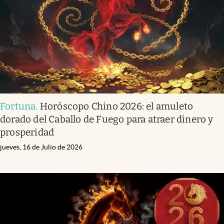
Clima
Espiritualidad
Mediakit
abre en nueva pestaña
México
Fortuna
.
Horóscopo Chino 2026: el amuleto
dorado del Caballo de Fuego para atraer dinero y
prosperidad
jueves, 16 de Julio de 2026