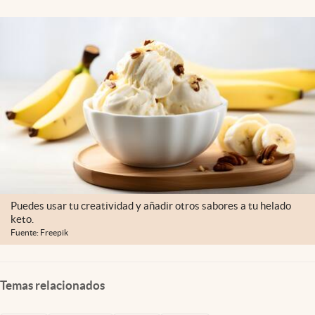
Clima
Espiritualidad
Mediakit
abre en nueva pestaña
México
Puedes usar tu creatividad y añadir otros sabores a tu helado
keto.
Fuente: Freepik
Temas relacionados