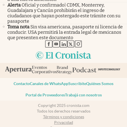
Alerta
Oficial y confirmado| CDMX, Monterrey,
Guadalajara y Cancún prohibirán el ingreso de
ciudadanos que hayan postergado este trámite con su
pasaporte
Toma nota
Sin visa americana, pasaporte ni licencia de
conducir. USA permitirá la entrada legal de mexicanos
que presenten este documento
abre en nueva pestaña
abre en nueva pestaña
abre en nueva pestaña
abre en nueva pestaña
abre en nueva pestaña
Contacto
Canales de WhatsApp
Suscribite
Quiénes Somos
Portal de Proveedores
Trabajá con nosotros
Copyright 2025 cronista.com
Todos los derechos reservados
Términos y condiciones
Privacidad