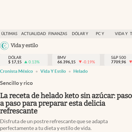
Últimas Noticias
ÚLTIMAS
ACTUALIDAD
FINANZAS
DÓLAR Y
PC Y
VIDA Y
Actualidad
NOTICIAS
Y
MERCADOS
CELULAR
ESTILO
Argentina
Vida y estilo
Finanzas y economía
ECONOMÍA
España
Dólar y mercados
DÓLAR
BMV
S&P 500
$
17,15
0.13
%
66.396,15
-0.19
%
México
7709,96
Internacionales
Cronista México
Vida Y Estilo
Helado
USA
Opinión
Colombia
Sencillo y rico
Uruguay
Brand Strategy
La receta de helado keto sin azúcar: paso
Pc y celular
a paso para preparar esta delicia
refrescante
Vida y estilo
Disfruta de un postre refrescante que se adapta
Tv
perfectamente a tu dieta y estilo de vida.