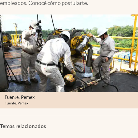
empleados. Conocé cómo postularte.
Clima
Espiritualidad
Mediakit
abre en nueva pestaña
México
Fuente: Pemex
Fuente: Pemex
Temas relacionados