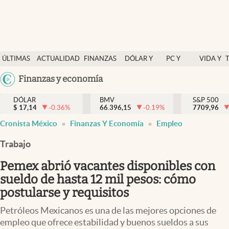
Últimas Noticias
ÚLTIMAS
ACTUALIDAD
FINANZAS
DÓLAR Y
PC Y
VIDA Y
Actualidad
NOTICIAS
Y
MERCADOS
CELULAR
ESTILO
Argentina
Finanzas y economía
Finanzas y economía
ECONOMÍA
España
Dólar y mercados
DÓLAR
BMV
S&P 500
$
17,14
-0.36
%
66.396,15
-0.19
%
México
7709,96
Internacionales
Cronista México
Finanzas Y Economía
Empleo
USA
Opinión
Colombia
Trabajo
Uruguay
Brand Strategy
Pemex abrió vacantes disponibles con
Pc y celular
sueldo de hasta 12 mil pesos: cómo
postularse y requisitos
Vida y estilo
Petróleos Mexicanos es una de las mejores opciones de
Tv
empleo que ofrece estabilidad y buenos sueldos a sus