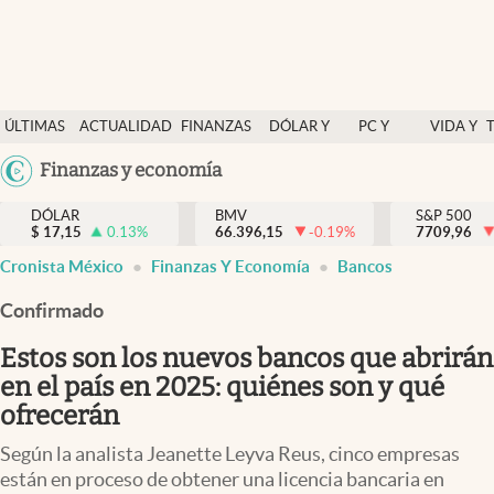
Últimas Noticias
ÚLTIMAS
ACTUALIDAD
FINANZAS
DÓLAR Y
PC Y
VIDA Y
Actualidad
NOTICIAS
Y
MERCADOS
CELULAR
ESTILO
Argentina
Finanzas y economía
Finanzas y economía
ECONOMÍA
España
Dólar y mercados
DÓLAR
BMV
S&P 500
$
17,15
0.13
%
66.396,15
-0.19
%
México
7709,96
Internacionales
Cronista México
Finanzas Y Economía
Bancos
USA
Opinión
Colombia
Confirmado
Uruguay
Brand Strategy
Estos son los nuevos bancos que abrirán
Pc y celular
en el país en 2025: quiénes son y qué
ofrecerán
Vida y estilo
Según la analista Jeanette Leyva Reus, cinco empresas
Tv
están en proceso de obtener una licencia bancaria en