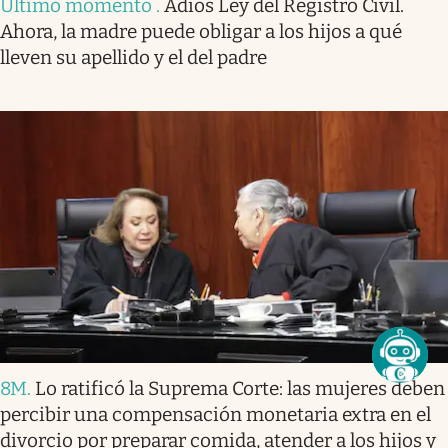
Último momento
.
Adiós Ley del Registro Civil.
Ahora, la madre puede obligar a los hijos a qué
lleven su apellido y el del padre
8M
.
Lo ratificó la Suprema Corte: las mujeres deben
percibir una compensación monetaria extra en el
divorcio por preparar comida, atender a los hijos y