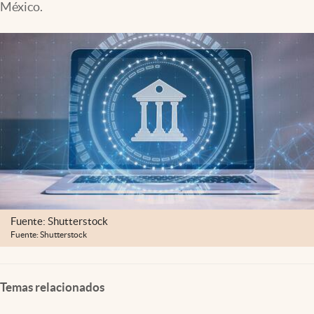
México.
Clima
Espiritualidad
Mediakit
abre en nueva pestaña
México
Fuente: Shutterstock
Fuente: Shutterstock
Temas relacionados