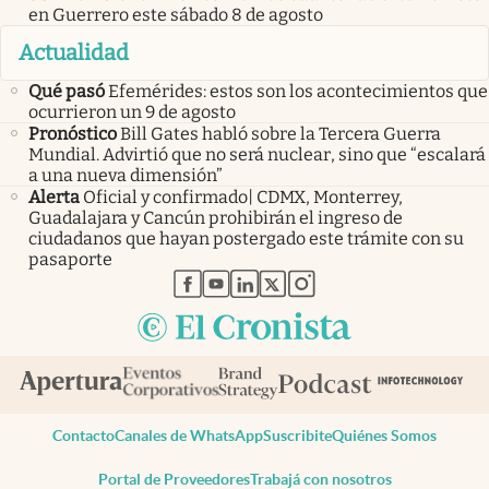
en Guerrero este sábado 8 de agosto
Actualidad
Qué pasó
Efemérides: estos son los acontecimientos que
ocurrieron un 9 de agosto
Pronóstico
Bill Gates habló sobre la Tercera Guerra
Mundial. Advirtió que no será nuclear, sino que “escalará
a una nueva dimensión”
Alerta
Oficial y confirmado| CDMX, Monterrey,
Guadalajara y Cancún prohibirán el ingreso de
ciudadanos que hayan postergado este trámite con su
pasaporte
abre en nueva pestaña
abre en nueva pestaña
abre en nueva pestaña
abre en nueva pestaña
abre en nueva pestaña
Contacto
Canales de WhatsApp
Suscribite
Quiénes Somos
Portal de Proveedores
Trabajá con nosotros