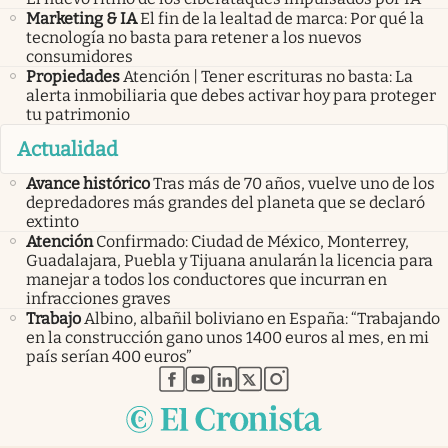
Marketing & IA
El fin de la lealtad de marca: Por qué la
tecnología no basta para retener a los nuevos
consumidores
Propiedades
Atención | Tener escrituras no basta: La
alerta inmobiliaria que debes activar hoy para proteger
tu patrimonio
Actualidad
Avance histórico
Tras más de 70 años, vuelve uno de los
depredadores más grandes del planeta que se declaró
extinto
Atención
Confirmado: Ciudad de México, Monterrey,
Guadalajara, Puebla y Tijuana anularán la licencia para
manejar a todos los conductores que incurran en
infracciones graves
Trabajo
Albino, albañil boliviano en España: “Trabajando
en la construcción gano unos 1400 euros al mes, en mi
país serían 400 euros”
abre en nueva pestaña
abre en nueva pestaña
abre en nueva pestaña
abre en nueva pestaña
abre en nueva pestaña