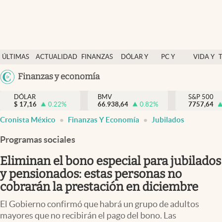
Últimas Noticias
ÚLTIMAS
ACTUALIDAD
FINANZAS
DÓLAR Y
PC Y
VIDA Y
Actualidad
NOTICIAS
Y
MERCADOS
CELULAR
ESTILO
Argentina
Finanzas y economía
Finanzas y economía
ECONOMÍA
España
Dólar y mercados
DÓLAR
BMV
S&P 500
$
17,16
0.22
%
66.938,64
0.82
%
México
7757,64
Internacionales
Cronista México
Finanzas Y Economía
Jubilados
USA
Opinión
Colombia
Programas sociales
Uruguay
Brand Strategy
Eliminan el bono especial para jubilados
Pc y celular
y pensionados: estas personas no
cobrarán la prestación en diciembre
Vida y estilo
El Gobierno confirmó que habrá un grupo de adultos
Tv
mayores que no recibirán el pago del bono. Las