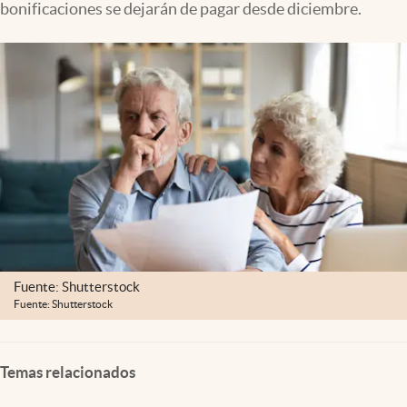
bonificaciones se dejarán de pagar desde diciembre.
Clima
Espiritualidad
Mediakit
abre en nueva pestaña
México
Fuente: Shutterstock
Fuente: Shutterstock
Temas relacionados