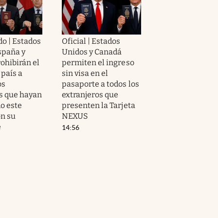
o | Estados
Oficial | Estados
spaña y
Unidos y Canadá
ohibirán el
permiten el ingreso
 país a
sin visa en el
os
pasaporte a todos los
s que hayan
extranjeros que
o este
presenten la Tarjeta
on su
NEXUS
e
14:56