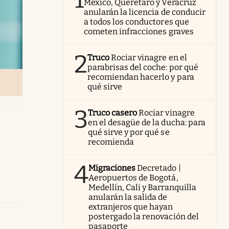
México, Querétaro y Veracruz
anularán la licencia de conducir
a todos los conductores que
cometen infracciones graves
2
Truco
Rociar vinagre en el
parabrisas del coche: por qué
recomiendan hacerlo y para
qué sirve
3
Truco casero
Rociar vinagre
en el desagüe de la ducha: para
qué sirve y por qué se
recomienda
4
Migraciones
Decretado |
Aeropuertos de Bogotá,
Medellín, Cali y Barranquilla
anularán la salida de
extranjeros que hayan
postergado la renovación del
pasaporte