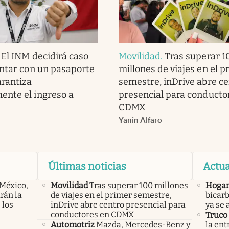
.
El INM decidirá caso
Movilidad
.
Tras superar 1
ontar con un pasaporte
millones de viajes en el p
arantiza
semestre, inDrive abre c
nte el ingreso a
presencial para conducto
CDMX
Yanin Alfaro
Últimas noticias
Actua
 México,
Movilidad
Tras superar 100 millones
Hoga
rán la
de viajes en el primer semestre,
bicarb
 los
inDrive abre centro presencial para
ya se 
conductores en CDMX
Truco
Automotriz
Mazda, Mercedes-Benz y
la ent