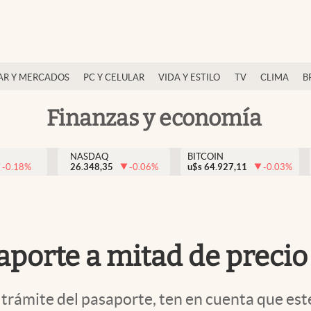
AR Y MERCADOS
PC Y CELULAR
VIDA Y ESTILO
TV
CLIMA
B
Finanzas y economía
NASDAQ
BITCOIN
-0.18
%
26.348,35
-0.06
%
u$s
64.927,11
-0.03
%
porte a mitad de precio 
e el trámite del pasaporte, ten en cuenta que 