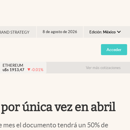
8 de agosto de 2026
Edición:
México
RAND STRATEGY
Argentina
Acceder
España
México
ETHEREUM
Ver más cotizaciones
u$s
1913,47
-0.01
%
USA
Colombia
Uruguay
por única vez en abril
este mes el documento tendrá un 50% de