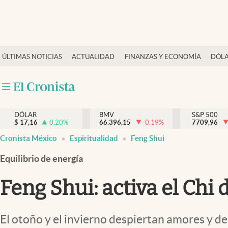
Últimas Noticias
ÚLTIMAS NOTICIAS
ACTUALIDAD
FINANZAS Y ECONOMÍA
DÓLA
Actualidad
Finanzas y economía
Dólar y mercados
DÓLAR
BMV
S&P 500
Internacionales
$
17,16
0.20
%
66.396,15
-0.19
%
7709,96
Opinión
Cronista México
Espiritualidad
Feng Shui
Brand Strategy
Equilibrio de energía
Pc y celular
Feng Shui: activa el Chi
Vida y estilo
Tv
El otoño y el invierno despiertan amores y de