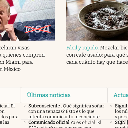
elarán visas
Fácil y rápido
.
Mezclar bi
a quienes compren
con café usado: para qué s
en Miami para
cada cuánto hay que hace
en México
Últimas noticias
Actua
icial. El
Subconsciente
¿Qué significa soñar
Signif
con
con una tenazas? Esto es lo que
los nú
ados para
intenta comunicar tu inconciente
y por 
e las
Comunicado oficial
Ya es oficial. El
SCJN 
SAT visitará casa por casa con
cambia