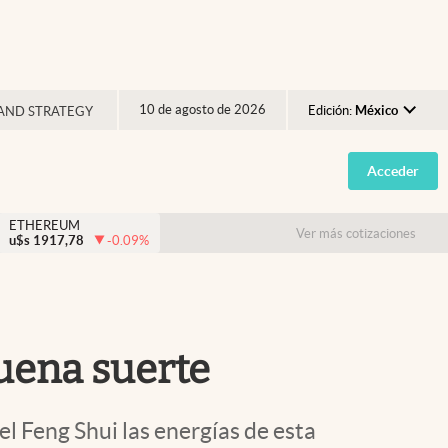
10 de agosto de 2026
Edición:
México
AND STRATEGY
Argentina
Acceder
España
México
ETHEREUM
Ver más cotizaciones
u$s
1917,78
-0.09
%
USA
Colombia
Uruguay
buena suerte
el Feng Shui las energías de esta