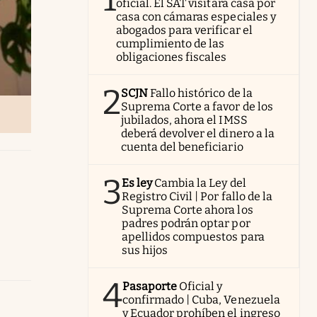
oficial. El SAT visitará casa por
casa con cámaras especiales y
abogados para verificar el
cumplimiento de las
obligaciones fiscales
2
SCJN
Fallo histórico de la
Suprema Corte a favor de los
jubilados, ahora el IMSS
deberá devolver el dinero a la
cuenta del beneficiario
3
Es ley
Cambia la Ley del
Registro Civil | Por fallo de la
Suprema Corte ahora los
padres podrán optar por
apellidos compuestos para
sus hijos
4
Pasaporte
Oficial y
confirmado | Cuba, Venezuela
y Ecuador prohíben el ingreso