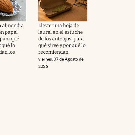
a almendra
Llevar una hoja de
en papel
laurel en el estuche
 para qué
de los anteojos: para
r qué lo
qué sirve y por qué lo
an los
recomiendan
viernes, 07 de Agosto de
2026