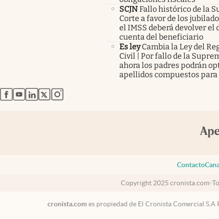
SCJN
Fallo histórico de la
Corte a favor de los jubilad
el IMSS deberá devolver el d
cuenta del beneficiario
Es ley
Cambia la Ley del Reg
Civil | Por fallo de la Supr
ahora los padres podrán op
apellidos compuestos para 
abre en nueva pestaña
abre en nueva pestaña
abre en nueva pestaña
abre en nueva pestaña
abre en nueva pestaña
Contacto
Cana
Copyright 2025 cronista.com
To
cronista.com
es propiedad de El Cronista Comercial S.A 
México