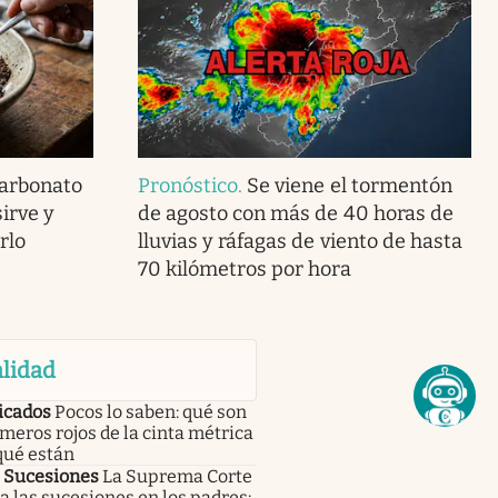
carbonato
Pronóstico
.
Se viene el tormentón
irve y
de agosto con más de 40 horas de
rlo
lluvias y ráfagas de viento de hasta
70 kilómetros por hora
lidad
icados
Pocos lo saben: qué son
meros rojos de la cinta métrica
qué están
| Sucesiones
La Suprema Corte
 las sucesiones en los padres: