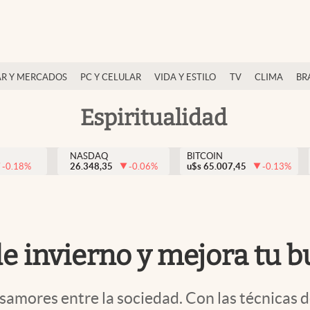
R Y MERCADOS
PC Y CELULAR
VIDA Y ESTILO
TV
CLIMA
BR
Espiritualidad
NASDAQ
BITCOIN
-0.18
%
26.348,35
-0.06
%
u$s
65.007,45
-0.13
%
 de invierno y mejora tu 
samores entre la sociedad. Con las técnicas d