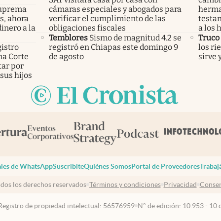
 Suprema
cámaras especiales y abogados para
herma
os, ahora
verificar el cumplimiento de las
testa
inero a la
obligaciones fiscales
a los h
Temblores
Sismo de magnitud 4.2 se
Truco 
istro
registró en Chiapas este domingo 9
los ri
ema Corte
de agosto
sirve 
tar por
sus hijos
les de WhatsApp
Suscribite
Quiénes Somos
Portal de Proveedores
Trabaj
dos los derechos reservados
Términos y condiciones
Privacidad
Consen
Registro de propiedad intelectual: 56576959
N° de edición: 10.953 - 10