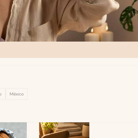
o
México