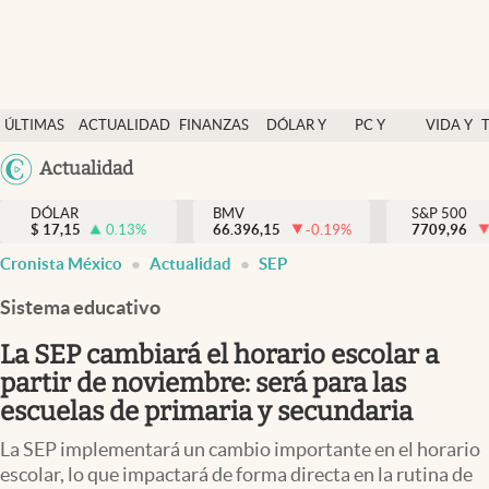
Últimas Noticias
ÚLTIMAS
ACTUALIDAD
FINANZAS
DÓLAR Y
PC Y
VIDA Y
Actualidad
NOTICIAS
Y
MERCADOS
CELULAR
ESTILO
Argentina
Actualidad
Finanzas y economía
ECONOMÍA
España
Dólar y mercados
DÓLAR
BMV
S&P 500
$
17,15
0.13
%
66.396,15
-0.19
%
México
7709,96
Internacionales
Cronista México
Actualidad
SEP
USA
Opinión
Colombia
Sistema educativo
Uruguay
Brand Strategy
La SEP cambiará el horario escolar a
Pc y celular
partir de noviembre: será para las
escuelas de primaria y secundaria
Vida y estilo
La SEP implementará un cambio importante en el horario
Tv
escolar, lo que impactará de forma directa en la rutina de