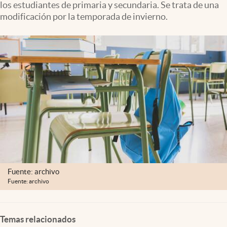
los estudiantes de primaria y secundaria. Se trata de una
Clima
modificación por la temporada de invierno.
Espiritualidad
Mediakit
abre en nueva pestaña
México
Fuente: archivo
Fuente: archivo
Temas relacionados