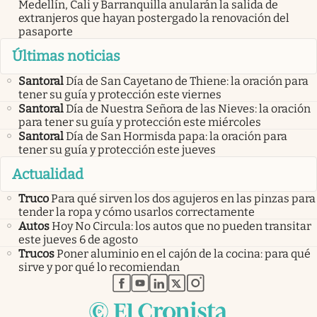
Medellín, Cali y Barranquilla anularán la salida de
extranjeros que hayan postergado la renovación del
pasaporte
Últimas noticias
Santoral
Día de San Cayetano de Thiene: la oración para
tener su guía y protección este viernes
Santoral
Día de Nuestra Señora de las Nieves: la oración
para tener su guía y protección este miércoles
Santoral
Día de San Hormisda papa: la oración para
tener su guía y protección este jueves
Actualidad
Truco
Para qué sirven los dos agujeros en las pinzas para
tender la ropa y cómo usarlos correctamente
Autos
Hoy No Circula: los autos que no pueden transitar
este jueves 6 de agosto
Trucos
Poner aluminio en el cajón de la cocina: para qué
sirve y por qué lo recomiendan
abre en nueva pestaña
abre en nueva pestaña
abre en nueva pestaña
abre en nueva pestaña
abre en nueva pestaña