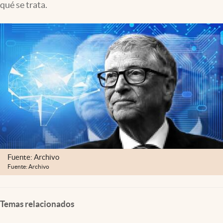
qué se trata.
Clima
Espiritualidad
Mediakit
abre en nueva pestaña
México
Fuente: Archivo
Fuente: Archivo
Temas relacionados