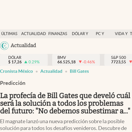
Últimas Noticias
ÚLTIMAS
ACTUALIDAD
FINANZAS
DÓLAR Y
PC Y
VIDA Y
Actualidad
NOTICIAS
Y
MERCADOS
CELULAR
ESTILO
Argentina
Actualidad
Finanzas y economía
ECONOMÍA
España
Dólar y mercados
DÓLAR
BMV
S&P 500
$
17,26
0.29
%
66.525,18
-0.46
%
México
7723,55
Internacionales
Cronista México
Actualidad
Bill Gates
USA
Opinión
Colombia
Predicción
Uruguay
Brand Strategy
La profecía de Bill Gates que develó cuál
Pc y celular
será la solución a todos los problemas
del futuro: "No debemos subestimar a..."
Vida y estilo
El magnate lanzó una nueva predicción sobre la posible
Tv
solución para todos los desafíos venideros. Descubre de