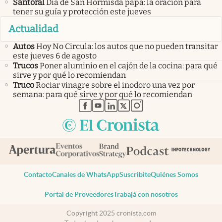
Santoral
Día de San Hormisda papa: la oración para
tener su guía y protección este jueves
Actualidad
Autos
Hoy No Circula: los autos que no pueden transitar
este jueves 6 de agosto
Trucos
Poner aluminio en el cajón de la cocina: para qué
sirve y por qué lo recomiendan
Truco
Rociar vinagre sobre el inodoro una vez por
semana: para qué sirve y por qué lo recomiendan
abre en nueva pestaña
abre en nueva pestaña
abre en nueva pestaña
abre en nueva pestaña
abre en nueva pestaña
Contacto
Canales de WhatsApp
Suscribite
Quiénes Somos
Portal de Proveedores
Trabajá con nosotros
Copyright 2025 cronista.com