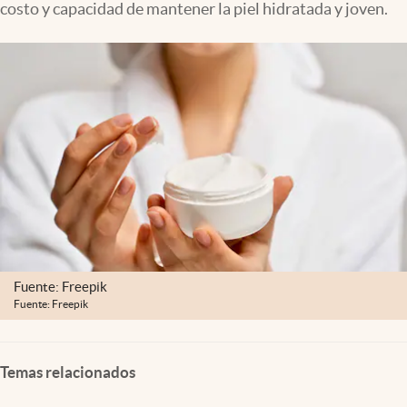
costo y capacidad de mantener la piel hidratada y joven.
Clima
Espiritualidad
Mediakit
abre en nueva pestaña
México
Fuente: Freepik
Fuente: Freepik
Temas relacionados