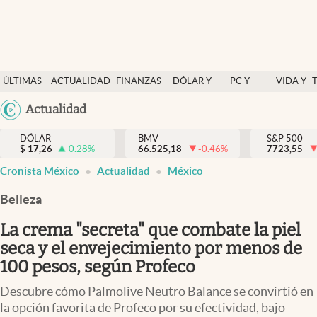
Últimas Noticias
ÚLTIMAS
ACTUALIDAD
FINANZAS
DÓLAR Y
PC Y
VIDA Y
Actualidad
NOTICIAS
Y
MERCADOS
CELULAR
ESTILO
Argentina
Actualidad
Finanzas y economía
ECONOMÍA
España
Dólar y mercados
DÓLAR
BMV
S&P 500
$
17,26
0.28
%
66.525,18
-0.46
%
México
7723,55
Internacionales
Cronista México
Actualidad
México
USA
Opinión
Colombia
Belleza
Uruguay
Brand Strategy
La crema "secreta" que combate la piel
Pc y celular
seca y el envejecimiento por menos de
100 pesos, según Profeco
Vida y estilo
Descubre cómo Palmolive Neutro Balance se convirtió en
Tv
la opción favorita de Profeco por su efectividad, bajo