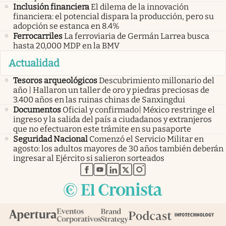
Inclusión financiera
El dilema de la innovación
financiera: el potencial dispara la producción, pero su
adopción se estanca en 8.4%
Ferrocarriles
La ferroviaria de Germán Larrea busca
hasta 20,000 MDP en la BMV
Actualidad
Tesoros arqueológicos
Descubrimiento millonario del
año | Hallaron un taller de oro y piedras preciosas de
3.400 años en las ruinas chinas de Sanxingdui
Documentos
Oficial y confirmado| México restringe el
ingreso y la salida del país a ciudadanos y extranjeros
que no efectuaron este trámite en su pasaporte
Seguridad Nacional
Comenzó el Servicio Militar en
agosto: los adultos mayores de 30 años también deberán
ingresar al Ejército si salieron sorteados
abre en nueva pestaña
abre en nueva pestaña
abre en nueva pestaña
abre en nueva pestaña
abre en nueva pestaña