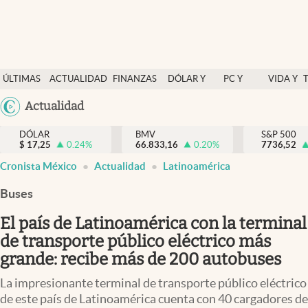
Últimas Noticias
ÚLTIMAS
ACTUALIDAD
FINANZAS
DÓLAR Y
PC Y
VIDA Y
Actualidad
NOTICIAS
Y
MERCADOS
CELULAR
ESTILO
Argentina
Actualidad
Finanzas y economía
ECONOMÍA
España
Dólar y mercados
DÓLAR
BMV
S&P 500
$
17,25
0.24
%
66.833,16
0.20
%
México
7736,52
Internacionales
Cronista México
Actualidad
Latinoamérica
USA
Opinión
Colombia
Buses
Uruguay
Brand Strategy
El país de Latinoamérica con la terminal
Pc y celular
de transporte público eléctrico más
grande: recibe más de 200 autobuses
Vida y estilo
La impresionante terminal de transporte público eléctrico
Tv
de este país de Latinoamérica cuenta con 40 cargadores de