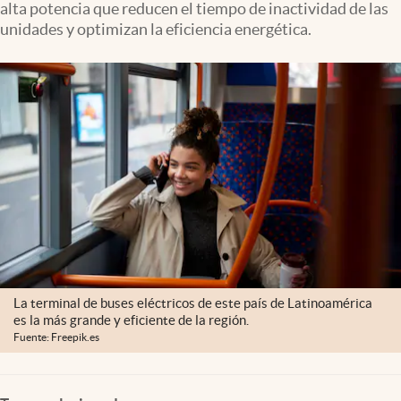
alta potencia que reducen el tiempo de inactividad de las
Clima
unidades y optimizan la eficiencia energética.
Espiritualidad
Mediakit
abre en nueva pestaña
México
La terminal de buses eléctricos de este país de Latinoamérica
es la más grande y eficiente de la región.
Fuente: Freepik.es