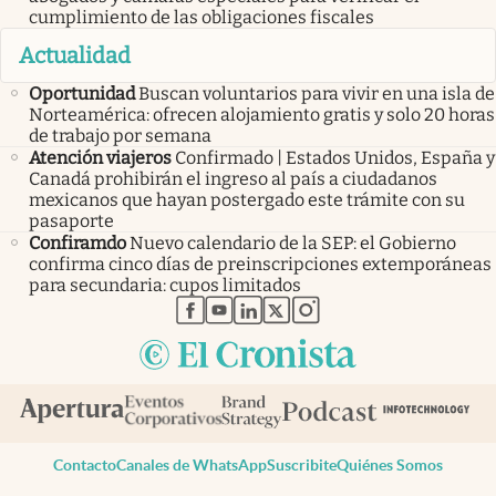
cumplimiento de las obligaciones fiscales
Actualidad
Oportunidad
Buscan voluntarios para vivir en una isla de
Norteamérica: ofrecen alojamiento gratis y solo 20 horas
de trabajo por semana
Atención viajeros
Confirmado | Estados Unidos, España y
Canadá prohibirán el ingreso al país a ciudadanos
mexicanos que hayan postergado este trámite con su
pasaporte
Confiramdo
Nuevo calendario de la SEP: el Gobierno
confirma cinco días de preinscripciones extemporáneas
para secundaria: cupos limitados
abre en nueva pestaña
abre en nueva pestaña
abre en nueva pestaña
abre en nueva pestaña
abre en nueva pestaña
Contacto
Canales de WhatsApp
Suscribite
Quiénes Somos