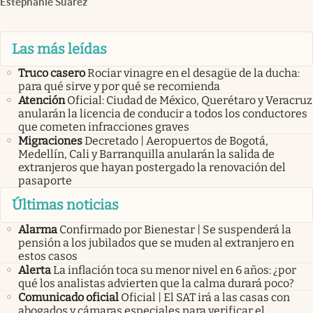
Estephanie Suárez
Las más leídas
Truco casero
Rociar vinagre en el desagüe de la ducha:
para qué sirve y por qué se recomienda
Atención
Oficial: Ciudad de México, Querétaro y Veracruz
anularán la licencia de conducir a todos los conductores
que cometen infracciones graves
Migraciones
Decretado | Aeropuertos de Bogotá,
Medellín, Cali y Barranquilla anularán la salida de
extranjeros que hayan postergado la renovación del
pasaporte
Últimas noticias
Alarma
Confirmado por Bienestar | Se suspenderá la
pensión a los jubilados que se muden al extranjero en
estos casos
Alerta
La inflación toca su menor nivel en 6 años: ¿por
qué los analistas advierten que la calma durará poco?
Comunicado oficial
Oficial | El SAT irá a las casas con
abogados y cámaras especiales para verificar el