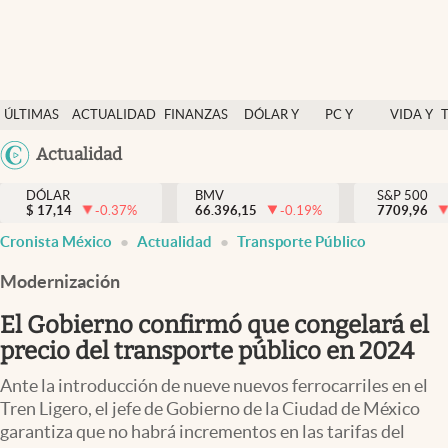
Últimas Noticias
ÚLTIMAS
ACTUALIDAD
FINANZAS
DÓLAR Y
PC Y
VIDA Y
Actualidad
NOTICIAS
Y
MERCADOS
CELULAR
ESTILO
Argentina
Actualidad
Finanzas y economía
ECONOMÍA
España
Dólar y mercados
DÓLAR
BMV
S&P 500
$
17,14
-0.37
%
66.396,15
-0.19
%
México
7709,96
Internacionales
Cronista México
Actualidad
Transporte Público
USA
Opinión
Colombia
Modernización
Uruguay
Brand Strategy
El Gobierno confirmó que congelará el
Pc y celular
precio del transporte público en 2024
Vida y estilo
Ante la introducción de nueve nuevos ferrocarriles en el
Tren Ligero, el jefe de Gobierno de la Ciudad de México
Tv
garantiza que no habrá incrementos en las tarifas del