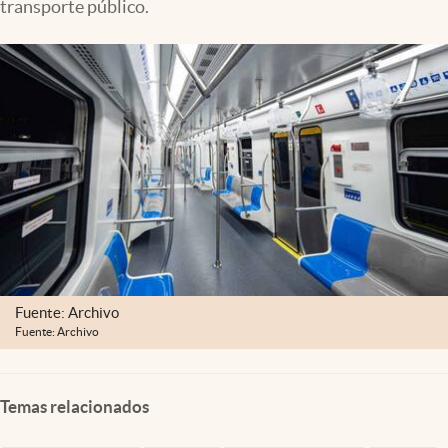
transporte público.
Clima
Espiritualidad
Mediakit
abre en nueva pestaña
México
Fuente: Archivo
Fuente: Archivo
Temas relacionados