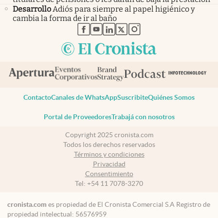
Desarrollo
Adiós para siempre al papel higiénico y
cambia la forma de ir al baño
abre en nueva pestaña
abre en nueva pestaña
abre en nueva pestaña
abre en nueva pestaña
abre en nueva pestaña
Contacto
Canales de WhatsApp
Suscribite
Quiénes Somos
Portal de Proveedores
Trabajá con nosotros
Copyright 2025 cronista.com
Todos los derechos reservados
Términos y condiciones
Privacidad
Consentimiento
Tel:
+54 11 7078-3270
cronista.com
es propiedad de El Cronista Comercial S.A Registro de
propiedad intelectual: 56576959