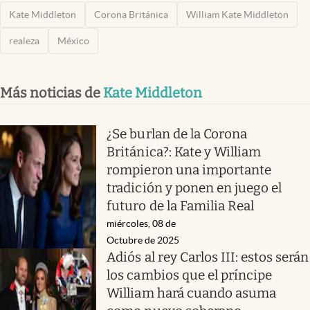
Kate Middleton
Corona Británica
William Kate Middleton
realeza
México
Más noticias de
Kate Middleton
¿Se burlan de la Corona
Británica?: Kate y William
rompieron una importante
tradición y ponen en juego el
futuro de la Familia Real
miércoles, 08 de
Octubre de 2025
Adiós al rey Carlos III: estos serán
los cambios que el príncipe
William hará cuando asuma