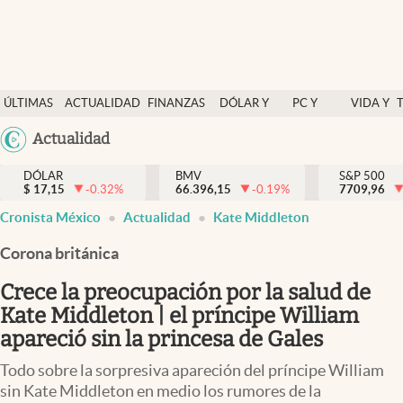
Últimas Noticias
ÚLTIMAS
ACTUALIDAD
FINANZAS
DÓLAR Y
PC Y
VIDA Y
Actualidad
NOTICIAS
Y
MERCADOS
CELULAR
ESTILO
Argentina
Actualidad
Finanzas y economía
ECONOMÍA
España
Dólar y mercados
DÓLAR
BMV
S&P 500
$
17,15
-0.32
%
66.396,15
-0.19
%
México
7709,96
Internacionales
Cronista México
Actualidad
Kate Middleton
USA
Opinión
Colombia
Corona británica
Uruguay
Brand Strategy
Crece la preocupación por la salud de
Pc y celular
Kate Middleton | el príncipe William
apareció sin la princesa de Gales
Vida y estilo
Todo sobre la sorpresiva apareción del príncipe William
Tv
sin Kate Middleton en medio los rumores de la