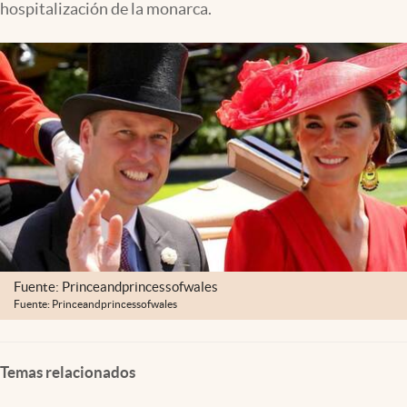
hospitalización de la monarca.
Clima
Espiritualidad
Mediakit
abre en nueva pestaña
México
Fuente: Princeandprincessofwales
Fuente: Princeandprincessofwales
Temas relacionados