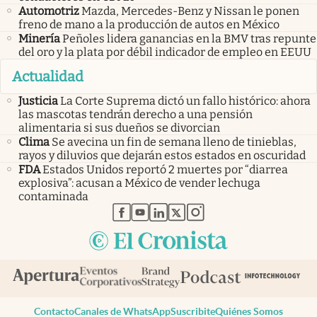
Automotriz
Mazda, Mercedes-Benz y Nissan le ponen
freno de mano a la producción de autos en México
Minería
Peñoles lidera ganancias en la BMV tras repunte
del oro y la plata por débil indicador de empleo en EEUU
Actualidad
Justicia
La Corte Suprema dictó un fallo histórico: ahora
las mascotas tendrán derecho a una pensión
alimentaria si sus dueños se divorcian
Clima
Se avecina un fin de semana lleno de tinieblas,
rayos y diluvios que dejarán estos estados en oscuridad
FDA
Estados Unidos reportó 2 muertes por “diarrea
explosiva”: acusan a México de vender lechuga
contaminada
abre en nueva pestaña
abre en nueva pestaña
abre en nueva pestaña
abre en nueva pestaña
abre en nueva pestaña
Contacto
Canales de WhatsApp
Suscribite
Quiénes Somos