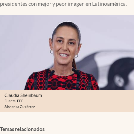
presidentes con mejor y peor imagen en Latinoamérica.
Clima
Espiritualidad
Mediakit
abre en nueva pestaña
México
Claudia Sheinbaum
Fuente: EFE
Sáshenka Gutiérrez
Temas relacionados