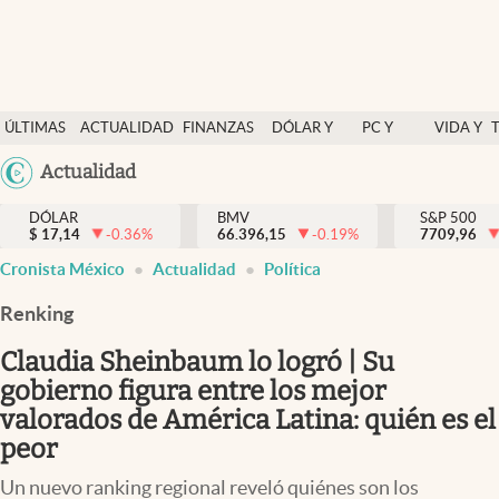
Últimas Noticias
ÚLTIMAS
ACTUALIDAD
FINANZAS
DÓLAR Y
PC Y
VIDA Y
Actualidad
NOTICIAS
Y
MERCADOS
CELULAR
ESTILO
Argentina
Actualidad
Finanzas y economía
ECONOMÍA
España
Dólar y mercados
DÓLAR
BMV
S&P 500
$
17,14
-0.36
%
66.396,15
-0.19
%
México
7709,96
Internacionales
Cronista México
Actualidad
Política
USA
Opinión
Colombia
Renking
Uruguay
Brand Strategy
Claudia Sheinbaum lo logró | Su
Pc y celular
gobierno figura entre los mejor
valorados de América Latina: quién es el
Vida y estilo
peor
Tv
Un nuevo ranking regional reveló quiénes son los