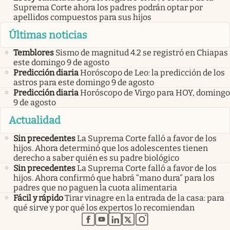
Suprema Corte ahora los padres podrán optar por
apellidos compuestos para sus hijos
Últimas noticias
Temblores
Sismo de magnitud 4.2 se registró en Chiapas
este domingo 9 de agosto
Predicción diaria
Horóscopo de Leo: la predicción de los
astros para este domingo 9 de agosto
Predicción diaria
Horóscopo de Virgo para HOY, domingo
9 de agosto
Actualidad
Sin precedentes
La Suprema Corte falló a favor de los
hijos. Ahora determinó que los adolescentes tienen
derecho a saber quién es su padre biológico
Sin precedentes
La Suprema Corte falló a favor de los
hijos. Ahora confirmó que habrá “mano dura” para los
padres que no paguen la cuota alimentaria
Fácil y rápido
Tirar vinagre en la entrada de la casa: para
qué sirve y por qué los expertos lo recomiendan
abre en nueva pestaña
abre en nueva pestaña
abre en nueva pestaña
abre en nueva pestaña
abre en nueva pestaña