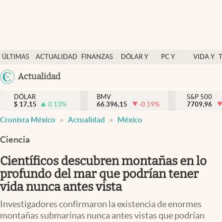
Últimas Noticias
ÚLTIMAS
ACTUALIDAD
FINANZAS
DÓLAR Y
PC Y
VIDA Y
Actualidad
NOTICIAS
Y
MERCADOS
CELULAR
ESTILO
Argentina
Actualidad
Finanzas y economía
ECONOMÍA
España
Dólar y mercados
DÓLAR
BMV
S&P 500
$
17,15
0.13
%
66.396,15
-0.19
%
México
7709,96
Internacionales
Cronista México
Actualidad
México
USA
Opinión
Colombia
Ciencia
Uruguay
Brand Strategy
Científicos descubren montañas en lo
Pc y celular
profundo del mar que podrían tener
vida nunca antes vista
Vida y estilo
Investigadores confirmaron la existencia de enormes
Tv
montañas submarinas nunca antes vistas que podrían