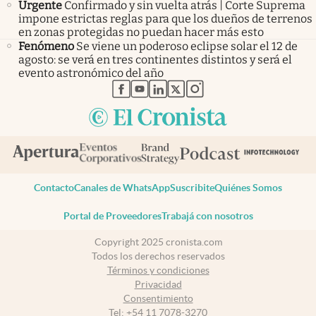
Urgente
Confirmado y sin vuelta atrás | Corte Suprema
impone estrictas reglas para que los dueños de terrenos
en zonas protegidas no puedan hacer más esto
Fenómeno
Se viene un poderoso eclipse solar el 12 de
agosto: se verá en tres continentes distintos y será el
evento astronómico del año
abre en nueva pestaña
abre en nueva pestaña
abre en nueva pestaña
abre en nueva pestaña
abre en nueva pestaña
Contacto
Canales de WhatsApp
Suscribite
Quiénes Somos
Portal de Proveedores
Trabajá con nosotros
Copyright 2025 cronista.com
Todos los derechos reservados
Términos y condiciones
Privacidad
Consentimiento
Tel:
+54 11 7078-3270