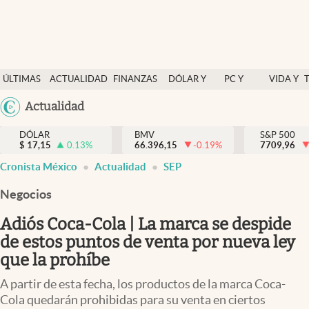
Últimas Noticias
ÚLTIMAS
ACTUALIDAD
FINANZAS
DÓLAR Y
PC Y
VIDA Y
Actualidad
NOTICIAS
Y
MERCADOS
CELULAR
ESTILO
Argentina
Actualidad
Finanzas y economía
ECONOMÍA
España
Dólar y mercados
DÓLAR
BMV
S&P 500
$
17,15
0.13
%
66.396,15
-0.19
%
México
7709,96
Internacionales
Cronista México
Actualidad
SEP
USA
Opinión
Colombia
Negocios
Uruguay
Brand Strategy
Adiós Coca-Cola | La marca se despide
Pc y celular
de estos puntos de venta por nueva ley
que la prohíbe
Vida y estilo
A partir de esta fecha, los productos de la marca Coca-
Tv
Cola quedarán prohibidas para su venta en ciertos