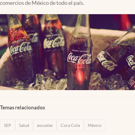
comercios de México de todo el país.
Clima
Espiritualidad
Mediakit
abre en nueva pestaña
México
Temas relacionados
SEP
Salud
escuelas
Coca Cola
México